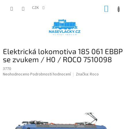
Přejít
NÁKUP
na
CZK
obsah
KOŠÍK
Elektrická lokomotiva 185 061 EBBP
se zvukem / H0 / ROCO 7510098
3770
Průměrné
Neohodnoceno
Podrobnosti hodnocení
Značka:
Roco
hodnocení
produktu
je
0,0
z
5
hvězdiček.