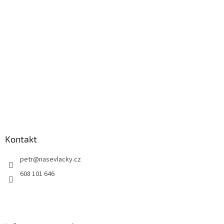
Kontakt
petr
@
nasevlacky.cz
608 101 646