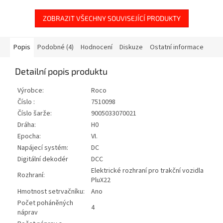
ZOBRAZIT VŠECHNY SOUVISEJÍCÍ PRODUKTY
Popis
Podobné (4)
Hodnocení
Diskuze
Ostatní informace
Detailní popis produktu
Výrobce:
Roco
Číslo :
7510098
Číslo šarže:
9005033070021
Dráha:
H0
Epocha:
VI.
Napájecí systém:
DC
Digitální dekodér
DCC
Elektrické rozhraní pro trakční vozidla
Rozhraní:
PluX22
Hmotnost setrvačníku:
Ano
Počet poháněných
4
náprav