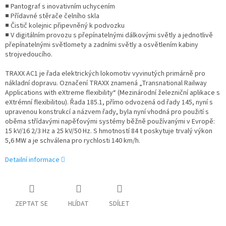
■ Pantograf s inovativním uchycením
■ Přídavné stěrače čelního skla
■ Čistič kolejnic připevněný k podvozku
■ V digitálním provozu s přepínatelnými dálkovými světly a jednotlivě
přepínatelnými světlomety a zadními světly a osvětlením kabiny
strojvedoucího.
TRAXX AC1 je řada elektrických lokomotiv vyvinutých primárně pro
nákladní dopravu. Označení TRAXX znamená „Transnational Railway
Applications with eXtreme flexibility“ (Mezinárodní železniční aplikace s
eXtrémní flexibilitou). Řada 185.1, přímo odvozená od řady 145, nyní s
upravenou konstrukcí a názvem řady, byla nyní vhodná pro použití s ​​
oběma střídavými napěťovými systémy běžně používanými v Evropě:
15 kV/16 2/3 Hz a 25 kV/50 Hz. S hmotností 84 t poskytuje trvalý výkon
5,6 MW a je schválena pro rychlosti 140 km/h.
Detailní informace
ZEPTAT SE
HLÍDAT
SDÍLET