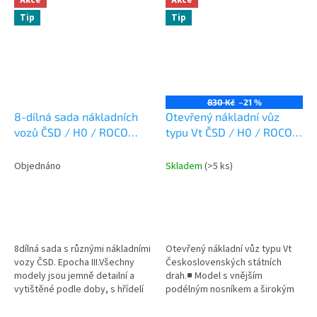
Tip
Tip
830 Kč
–21 %
8-dílná sada nákladních
Otevřený nákladní vůz
vozů ČSD / H0 / ROCO
typu Vt ČSD / H0 / ROCO
44001
6600118
Objednáno
Skladem
(>5 ks)
8dílná sada s různými nákladními
Otevřený nákladní vůz typu Vt
vozy ČSD. Epocha III.Všechny
Československých státních
modely jsou jemně detailní a
drah.■ Model s vnějším
vytištěné podle doby, s hřídelí
podélným nosníkem a širokým
NEM a kinematikou pro těsné
prostorovým příhradovým
spojení.■ Nová čísla...
nosníkem■ Verze bez plošiny