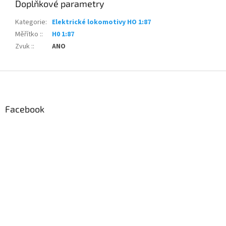
Doplňkové parametry
Kategorie
:
Elektrické lokomotivy HO 1:87
Měřítko :
:
H0 1:87
Zvuk :
:
ANO
Z
á
p
a
Facebook
t
í