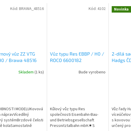
Kód:
BRAWA_48516
Kód:
4102
Novinka
rnový vůz ZZ VTG
Vůz typu Res EBBP / H0 /
2-dílá s
H0 / Brawa 48516
ROCO 6600182
Hadgs ČD
MTB ČDC
Skladem
(1 ks)
Bude vyrobeno
BNOSTI MODELUKovová
Kůlový vůz typu Res
Vůz řady H
a nápravVícedílný
společnosti Eisenbahn-Bau-
víceúčelov
ý systémBrzdové čelisti
und Betriebsgesellschaft
s kovovou 
ně kolaSamostatně
Pressnitztalbahn mbH.■ S
určený pro