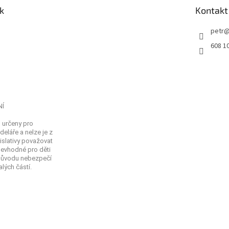
k
Kontakt
petr
608 1
NÍ
 určeny pro
eláře a nelze je z
islativy považovat
Nevhodné pro děti
 důvodu nebezpečí
lých částí.