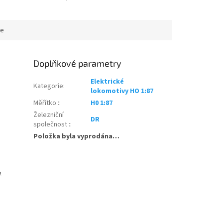
lovin. Pro obilovny
vlastnostmi. Technické údaje:
aveny násypné klapky
Měřítko: H0 1:87 Model: PIKO...
ce
Doplňkové parametry
Elektrické
Kategorie
:
lokomotivy HO 1:87
Měřítko :
:
H0 1:87
Železniční
DR
společnost :
:
Položka byla vyprodána…
2