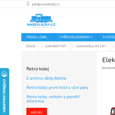
Přejít
petr@nasevlacky.cz
na
obsah
PŘIDALI JSME...
!! PŘEDOBJEDNÁVKY !!
!!! VÝPR
Domů
LOKOMOTIVY
Lokomotivy H0 1:87
P
Ele
o
s
Průměr
Neohod
Retro kolej
t
hodnoce
r
produkt
Z archivu dědy Balína
a
je
Retro kolej: první host s vůní páry
0,0
n
z
n
Retro kolej: setkání s pamětí
5
í
železnice
hvězdič
p
a
ARCHIV