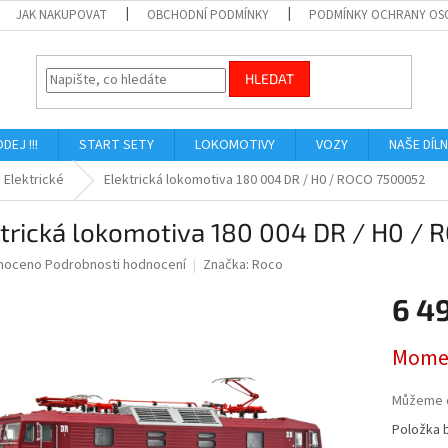
JAK NAKUPOVAT
OBCHODNÍ PODMÍNKY
PODMÍNKY OCHRANY OS
HLEDAT
ODEJ !!!
START SETY
LOKOMOTIVY
VOZY
NAŠE DÍL
Elektrické
Elektrická lokomotiva 180 004 DR / H0 / ROCO 7500052
ktrická lokomotiva 180 004 DR / H0 /
né
noceno
Podrobnosti hodnocení
Značka:
Roco
ní
6 4
u
Měrná
Momen
cena:
ek.
Můžeme d
Položka 