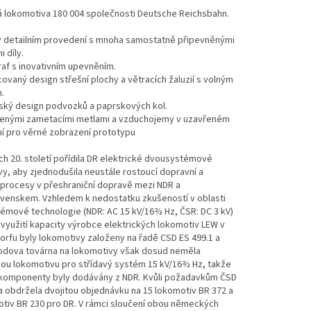
á lokomotiva 180 004 společnosti Deutsche Reichsbahn.
v detailním provedení s mnoha samostatně připevněnými
 díly.
af s inovativním upevněním.
ovaný design střešní plochy a větracích žaluzií s volným
.
nský design podvozků a paprskových kol.
řenými zametacími metlami a vzduchojemy v uzavřeném
í pro věrné zobrazení prototypu
ech 20. století pořídila DR elektrické dvousystémové
y, aby zjednodušila neustále rostoucí dopravní a
 procesy v přeshraniční dopravě mezi NDR a
venskem. Vzhledem k nedostatku zkušeností v oblasti
émové technologie (NDR: AC 15 kV/16⅔ Hz, ČSR: DC 3 kV)
využití kapacity výrobce elektrických lokomotiv LEW v
rfu byly lokomotivy založeny na řadě CSD ES 499.1 a
kodova továrna na lokomotivy však dosud neměla
ou lokomotivu pro střídavý systém 15 kV/16⅔ Hz, takže
 komponenty byly dodávány z NDR. Kvůli požadavkům ČSD
 obdržela dvojitou objednávku na 15 lokomotiv BR 372 a
otiv BR 230 pro DR. V rámci sloučení obou německých