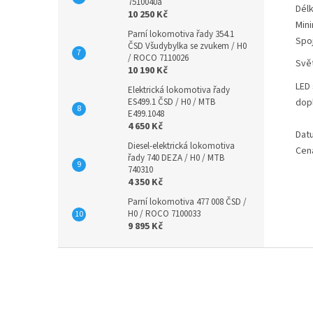
7510040a
Délk
10 250 Kč
Mini
Parní lokomotiva řady 354.1
Spo
ČSD Všudybylka se zvukem / H0
/ ROCO 7110026
Svě
10 190 Kč
LED
Elektrická lokomotiva řady
ES499.1 ČSD / H0 / MTB
dop
E499.1048
4 650 Kč
Dat
Diesel-elektrická lokomotiva
Cen
řady 740 DEZA / H0 / MTB
740310
4 350 Kč
Parní lokomotiva 477 008 ČSD /
H0 / ROCO 7100033
9 895 Kč
Z
á
p
a