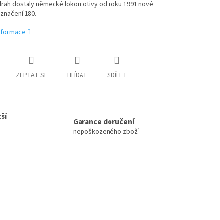
 drah dostaly německé lokomotivy od roku 1991 nové
značení 180.
informace
ZEPTAT SE
HLÍDAT
SDÍLET
ší
Garance doručení
nepoškozeného zboží