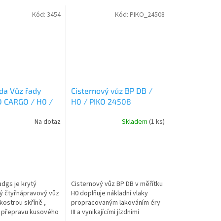
Kód:
3454
Kód:
PIKO_24508
ada Vůz řady
Cisternový vůz BP DB /
 CARGO / H0 /
H0 / PIKO 24508
 Hagds
Na dotaz
Skladem
(1 ks)
adgs je krytý
Cisternový vůz BP DB v měřítku
ý čtyřnápravový vůz
H0 doplňuje nákladní vlaky
kostrou skříně ,
propracovaným lakováním éry
 přepravu kusového
III a vynikajícími jízdními