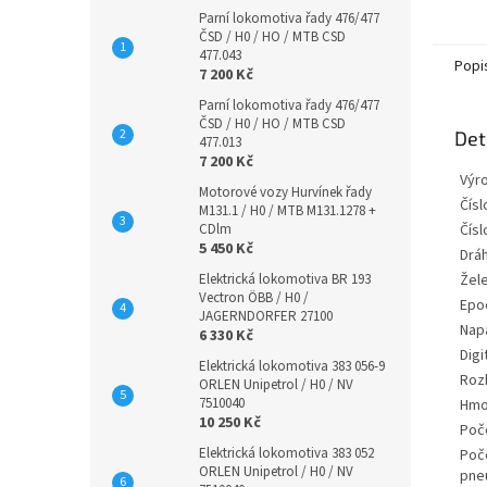
připev
Parní lokomotiva řady 476/477
nápra
ČSD / H0 / HO / MTB CSD
žebřík
477.043
Popi
7 200 Kč
Parní lokomotiva řady 476/477
ČSD / H0 / HO / MTB CSD
Det
477.013
7 200 Kč
Výr
Motorové vozy Hurvínek řady
Číslo
M131.1 / H0 / MTB M131.1278 +
CDlm
Čísl
5 450 Kč
Dráh
Elektrická lokomotiva BR 193
Žele
Vectron ÖBB / H0 /
Epo
JAGERNDORFER 27100
Nap
6 330 Kč
Digi
Elektrická lokomotiva 383 056-9
Rozh
ORLEN Unipetrol / H0 / NV
7510040
Hmo
10 250 Kč
Poč
Elektrická lokomotiva 383 052
Poče
ORLEN Unipetrol / H0 / NV
pne