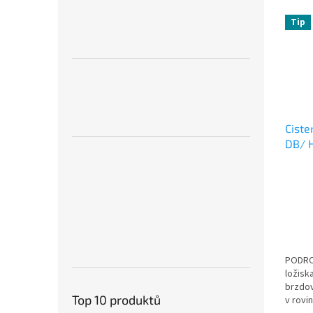
Tip
Ciste
DB/ 
PODRO
ložisk
brzdov
Top 10 produktů
v rovi