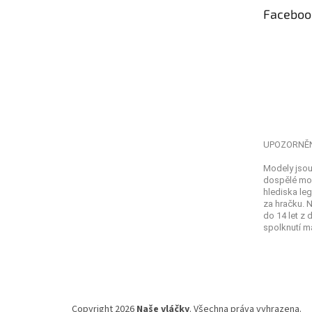
t
Faceboo
í
UPOZORNĚ
Modely jsou
dospělé mod
hlediska leg
za hračku. 
do 14 let z
spolknutí ma
Copyright 2026
Naše vláčky
. Všechna práva vyhrazena.