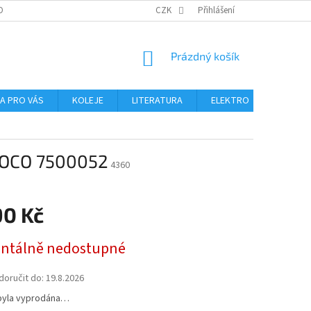
OBNÍCH ÚDAJŮ
CZK
Přihlášení
NÁKUPNÍ
Prázdný košík
KOŠÍK
NA PRO VÁS
KOLEJE
LITERATURA
ELEKTRO
MIKROS
 ROCO 7500052
4360
90 Kč
tálně nedostupné
oručit do:
19.8.2026
byla vyprodána…