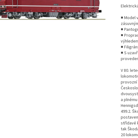
Elektrick
■ Model 
zásuvnými
■ Pantogr
■ Proprac
výhledem
■ Filigrá
■ S uzav
proveden
V 80. let
lokomotiv
provozní
Českoslo
dvousyst
a plnému 
Hennigsdo
499.2. Š
postaven
střídavé
tak Škoda
20 lokom