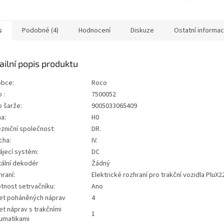
něné kryty ložisek
pohyblivými otočnými kolíky■
zboží a obi
vSamostatně připevněné
Odnímatelné boční nakládací
jsou připr
ySamostatně...
rampy
ve...
s
Podobné (4)
Hodnocení
Diskuze
Ostatní informa
ailní popis produktu
obce:
Roco
 :
7500052
o šarže:
9005033065409
a:
H0
zniční společnost:
DR.
cha:
IV.
ájecí systém:
DC
tální dekodér
Žádný
raní:
Elektrické rozhraní pro trakční vozidla PluX2
tnost setrvačníku:
Ano
et poháněných náprav
4
t náprav s trakčními
1
umatikami