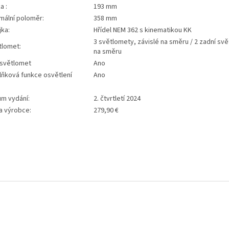
a :
193 mm
mální poloměr:
358 mm
jka:
Hřídel NEM 362 s kinematikou KK
3 světlomety, závislé na směru / 2 zadní svět
tlomet:
na směru
 světlomet
Ano
lňková funkce osvětlení
Ano
um vydání:
2. čtvrtletí 2024
a výrobce:
279,90 €