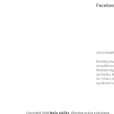
t
Faceboo
í
UPOZORNĚ
Modely jsou
dospělé mod
hlediska leg
za hračku. 
do 14 let z
spolknutí ma
Copyright 2026
Naše vláčky
. Všechna práva vyhrazena.