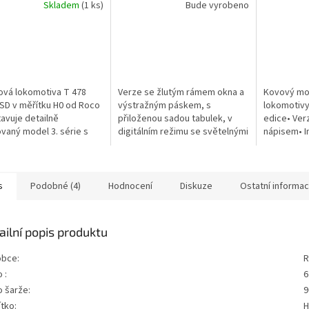
Skladem
(1 ks)
Bude vyrobeno
ová lokomotiva T 478
Verze se žlutým rámem okna a
Kovový mo
SD v měřítku H0 od Roco
výstražným páskem, s
lokomotivy 
avuje detailně
přiloženou sadou tabulek, v
edice• Ver
vaný model 3. série s
digitálním režimu se světelnými
nápisem• I
mi bočními stěnami
funkcemi založenými na
automatick
cími až pod střechu.
modelu CD
Osvětlení 
recizní...
s
Podobné (4)
Hodnocení
Diskuze
Ostatní informa
ailní popis produktu
obce:
R
 :
6
o šarže:
9
tko:
H