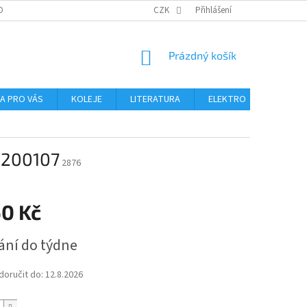
OBNÍCH ÚDAJŮ
CZK
Přihlášení
NÁKUPNÍ
Prázdný košík
KOŠÍK
NA PRO VÁS
KOLEJE
LITERATURA
ELEKTRO
MIKROS
6200107
2876
60 Kč
ání do týdne
oručit do:
12.8.2026