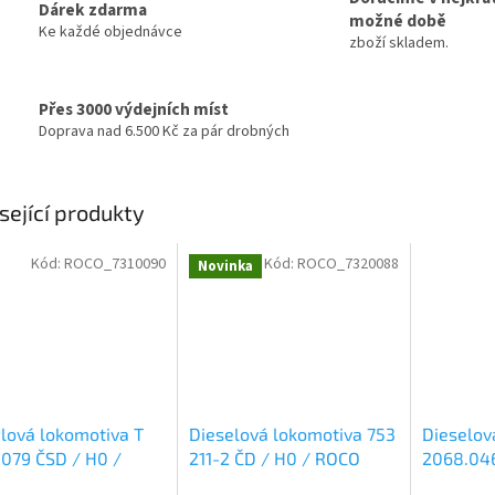
Dárek zdarma
možné době
Ke každé objednávce
zboží skladem.
Přes 3000 výdejních míst
Doprava nad 6.500 Kč za pár drobných
sející produkty
Kód:
ROCO_7310090
Kód:
ROCO_7320088
Novinka
lová lokomotiva T
Dieselová lokomotiva 753
Dieselov
079 ČSD / H0 /
211-2 ČD / H0 / ROCO
2068.046
 7310090
7320088
Jägerndo