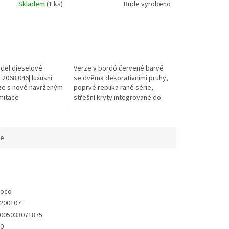
Skladem
(1 ks)
Bude vyrobeno
del dieselové
Verze v bordó červené barvě
2068.046| luxusní
se dvěma dekorativními pruhy,
ze s nově navrženým
poprvé replika rané série,
mitace
střešní kryty integrované do
ého spřáhla•
předstů, podvozky plně
kabiny
vybavené brzdovými hadicemi,
vysoká...
ce
oco
200107
005033071875
0