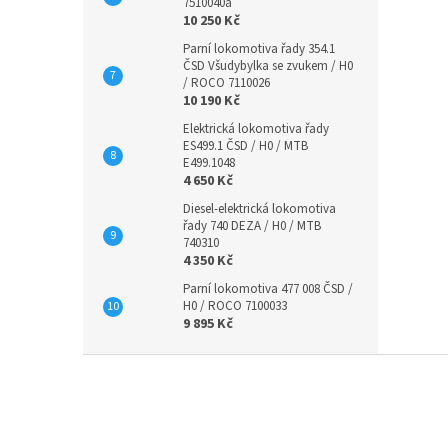
7510040a
10 250 Kč
Parní lokomotiva řady 354.1
ČSD Všudybylka se zvukem / H0
/ ROCO 7110026
10 190 Kč
Elektrická lokomotiva řady
ES499.1 ČSD / H0 / MTB
E499.1048
4 650 Kč
Diesel-elektrická lokomotiva
řady 740 DEZA / H0 / MTB
740310
4 350 Kč
Parní lokomotiva 477 008 ČSD /
H0 / ROCO 7100033
9 895 Kč
Z
á
p
a