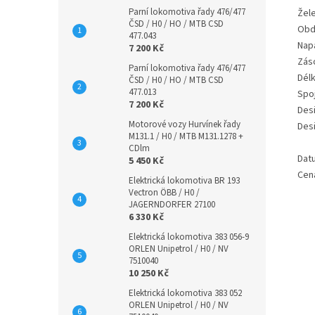
Parní lokomotiva řady 476/477
Žele
ČSD / H0 / HO / MTB CSD
Obd
477.043
Nap
7 200 Kč
Zás
Parní lokomotiva řady 476/477
Délk
ČSD / H0 / HO / MTB CSD
477.013
Spo
7 200 Kč
Desi
Motorové vozy Hurvínek řady
Desi
M131.1 / H0 / MTB M131.1278 +
CDlm
Dat
5 450 Kč
Cen
Elektrická lokomotiva BR 193
Vectron ÖBB / H0 /
JAGERNDORFER 27100
6 330 Kč
Elektrická lokomotiva 383 056-9
ORLEN Unipetrol / H0 / NV
7510040
10 250 Kč
Elektrická lokomotiva 383 052
ORLEN Unipetrol / H0 / NV