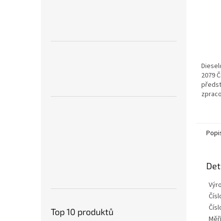
Diesel
2079 Č
předst
zpraco
vlnitý
sahají
Tento p
Popi
Det
Výr
Číslo
Čísl
Top 10 produktů
Měří