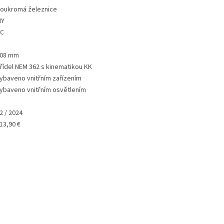
oukromá železnice
MY
C
08 mm
řídel NEM 362 s kinematikou KK
ybaveno vnitřním zařízením
ybaveno vnitřním osvětlením
2 / 2024
13,90 €