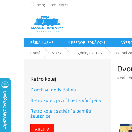
Přejít
petr@nasevlacky.cz
na
obsah
PŘIDALI JSME...
!! PŘEDOBJEDNÁVKY !!
!!! VÝPR
Domů
VOZY
Vagónky HO 1:87
Osobní vo
P
Dvo
o
s
Průměr
Neohod
Retro kolej
t
hodnoce
r
produkt
Z archivu dědy Balína
a
je
Retro kolej: první host s vůní páry
0,0
n
z
n
Retro kolej: setkání s pamětí
5
í
železnice
hvězdič
p
a
ARCHIV