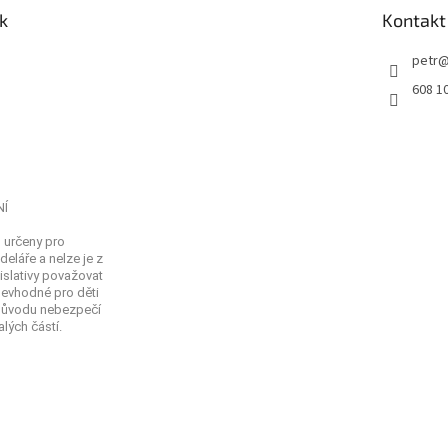
k
Kontakt
petr
608 1
NÍ
 určeny pro
eláře a nelze je z
islativy považovat
Nevhodné pro děti
 důvodu nebezpečí
lých částí.