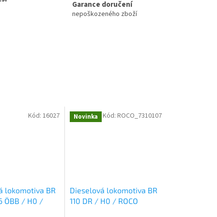
Garance doručení
nepoškozeného zboží
Kód:
16027
Kód:
ROCO_7310107
Novinka
á lokomotiva BR
Dieselová lokomotiva BR
 ÖBB / H0 /
110 DR / H0 / ROCO
rfer 20610
7310107