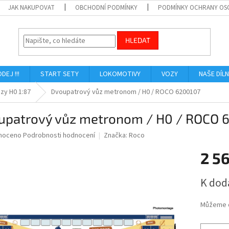
JAK NAKUPOVAT
OBCHODNÍ PODMÍNKY
PODMÍNKY OCHRANY OS
HLEDAT
ODEJ !!!
START SETY
LOKOMOTIVY
VOZY
NAŠE DÍL
zy H0 1:87
Dvoupatrový vůz metronom / H0 / ROCO 6200107
upatrový vůz metronom / H0 / ROCO 
né
noceno
Podrobnosti hodnocení
Značka:
Roco
ní
2 5
u
Měrná
K dod
cena:
ek.
Můžeme d