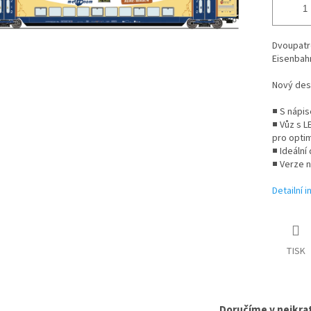
Dvoupatro
Eisenbah
Nový des
■ S nápi
■ Vůz s 
pro optim
■ Ideální
■ Verze 
Detailní 
TISK
Doručíme v nejkrat