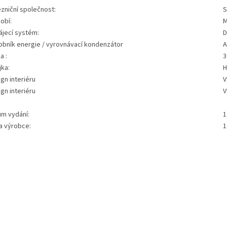
zniční společnost:
S
obí:
ájecí systém:
D
obník energie / vyrovnávací kondenzátor
A
a :
3
jka:
H
gn interiéru
V
gn interiéru
V
um vydání:
1
a výrobce:
1