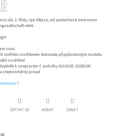
vý vůz 2. třídy, typ DBpza, od společnosti metronom
ngesellschaft mbH.
ign!
sem vozu
LED vnitřním osvětlením dokonale přizpůsobeným modelu
ální osvětlení
 doplněk k soupravám č. položky 6210105, 6200106
na stejnosměrný proud
informace
ZEPTAT SE
HLÍDAT
SDÍLET
ší