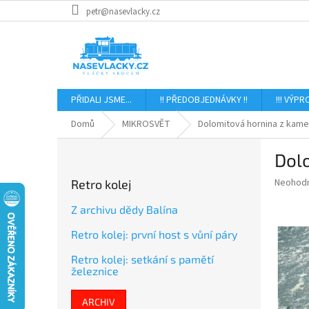
Přejít
petr@nasevlacky.cz
na
obsah
PŘIDALI JSME...
!! PŘEDOBJEDNÁVKY !!
!!! VÝPR
Domů
MIKROSVĚT
Dolomitová hornina z kamen
P
Dolo
o
s
Průměr
Neohod
Retro kolej
t
hodnoce
r
produkt
Z archivu dědy Balína
a
je
Retro kolej: první host s vůní páry
0,0
n
z
n
Retro kolej: setkání s pamětí
5
í
železnice
hvězdič
p
a
ARCHIV