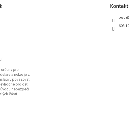
k
Kontakt
petr
608 1
NÍ
 určeny pro
eláře a nelze je z
islativy považovat
Nevhodné pro děti
 důvodu nebezpečí
lých částí.