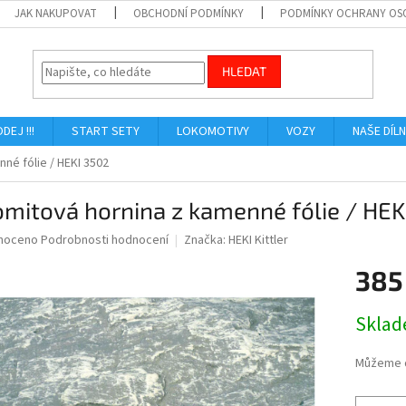
JAK NAKUPOVAT
OBCHODNÍ PODMÍNKY
PODMÍNKY OCHRANY OS
HLEDAT
ODEJ !!!
START SETY
LOKOMOTIVY
VOZY
NAŠE DÍL
né fólie / HEKI 3502
mitová hornina z kamenné fólie / HEK
né
noceno
Podrobnosti hodnocení
Značka:
HEKI Kittler
ní
385
u
Měrná
Skla
cena:
ek.
Můžeme d