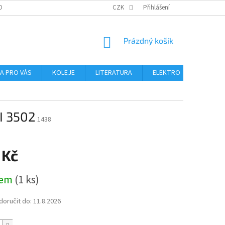
OBNÍCH ÚDAJŮ
CZK
Přihlášení
NÁKUPNÍ
Prázdný košík
KOŠÍK
NA PRO VÁS
KOLEJE
LITERATURA
ELEKTRO
MIKROS
I 3502
1438
 Kč
dem
(1 ks)
oručit do:
11.8.2026