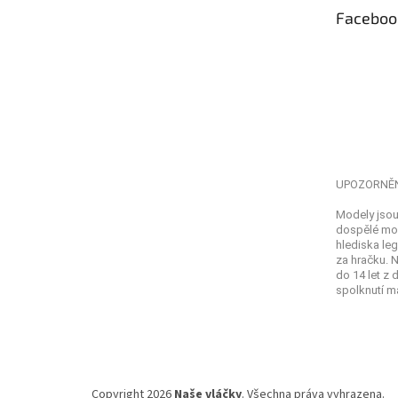
t
Faceboo
í
UPOZORNĚ
Modely jsou
dospělé mod
hlediska leg
za hračku. 
do 14 let z
spolknutí ma
Copyright 2026
Naše vláčky
. Všechna práva vyhrazena.