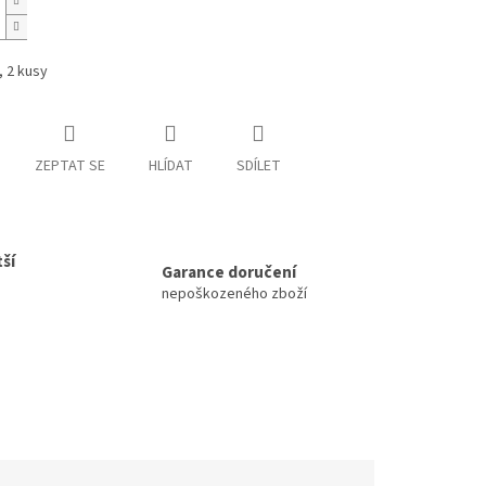
 2 kusy
ZEPTAT SE
HLÍDAT
SDÍLET
ší
Garance doručení
nepoškozeného zboží