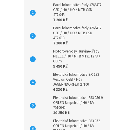
Parní lokomotiva řady 476/477
ČSD / H0 / HO / MTB CSD
477.043
7 200 Kč
Parní lokomotiva řady 476/477
ČSD / H0 / HO / MTB CSD
477.013
7 200 Kč
Motorové vozy Hurvínek řady
M131.1 / H0 / MTB M131.1278 +
CDlm
5 450 Kč
Elektrická lokomotiva BR 193
Vectron ÖBB / H0 /
JAGERNDORFER 27100
6 330 Kč
Elektrická lokomotiva 383 056-9
ORLEN Unipetrol / H0 / NV
7510040
10 250 Kč
Elektrická lokomotiva 383 052
ORLEN Unipetrol / H0 / NV