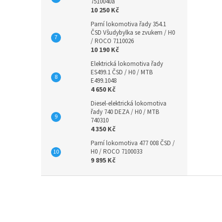
7510040a
10 250 Kč
Parní lokomotiva řady 354.1
ČSD Všudybylka se zvukem / H0
/ ROCO 7110026
10 190 Kč
Elektrická lokomotiva řady
ES499.1 ČSD / H0 / MTB
E499.1048
4 650 Kč
Diesel-elektrická lokomotiva
řady 740 DEZA / H0 / MTB
740310
4 350 Kč
Parní lokomotiva 477 008 ČSD /
H0 / ROCO 7100033
9 895 Kč
Z
á
p
a