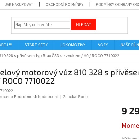
JAK NAKUPOVAT
OBCHODNÍ PODMÍNKY
PODMÍNKY OCHRANY OS
HLEDAT
ODEJ !!!
START SETY
LOKOMOTIVY
VOZY
NAŠE DÍL
810 328 s přívěsem typ Btax ČSD se zvukem / H0 / ROCO 7710022
elový motorový vůz 810 328 s přívěs
/ ROCO 7710022
710022
né
noceno
Podrobnosti hodnocení
Značka:
Roco
ní
9 2
u
Měrná
Momen
cena:
ek.