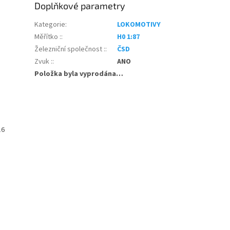
Doplňkové parametry
Kategorie
:
LOKOMOTIVY
Měřítko :
:
H0 1:87
Železniční společnost :
:
ČSD
Zvuk :
:
ANO
Položka byla vyprodána…
16