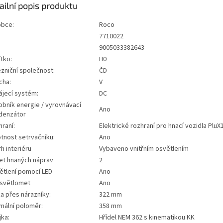
ailní popis produktu
obce:
Roco
7710022
:
9005033382643
tko:
H0
zniční společnost:
ČD
cha:
V
ájecí systém:
DC
obník energie / vyrovnávací
Ano
denzátor
raní:
Elektrické rozhraní pro hnací vozidla PluX
tnost setrvačníku:
Ano
h interiéru
Vybaveno vnitřním osvětlením
et hnaných náprav
2
ětlení pomocí LED
Ano
 světlomet
Ano
a přes nárazníky:
322 mm
mální poloměr:
358 mm
jka:
Hřídel NEM 362 s kinematikou KK