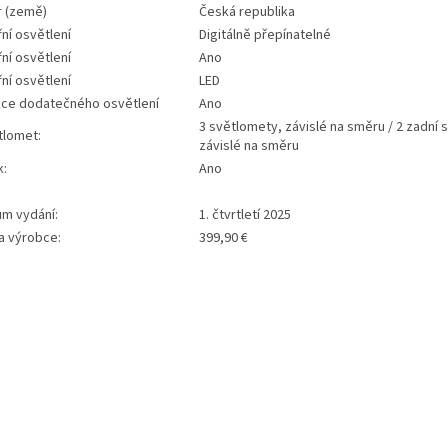
r (země)
Česká republika
řní osvětlení
Digitálně přepínatelné
řní osvětlení
Ano
řní osvětlení
LED
kce dodatečného osvětlení
Ano
3 světlomety, závislé na směru / 2 zadní s
tlomet:
závislé na směru
k:
Ano
um vydání:
1. čtvrtletí 2025
a výrobce:
399,90 €