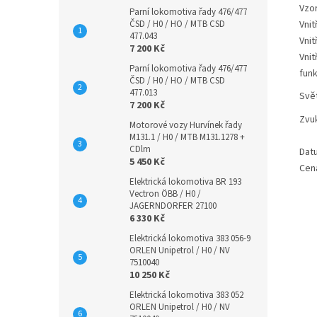
Vzo
Parní lokomotiva řady 476/477
ČSD / H0 / HO / MTB CSD
Vnit
477.043
Vnit
7 200 Kč
Vnit
Parní lokomotiva řady 476/477
fun
ČSD / H0 / HO / MTB CSD
477.013
Svě
7 200 Kč
Zvu
Motorové vozy Hurvínek řady
M131.1 / H0 / MTB M131.1278 +
CDlm
Dat
5 450 Kč
Cen
Elektrická lokomotiva BR 193
Vectron ÖBB / H0 /
JAGERNDORFER 27100
6 330 Kč
Elektrická lokomotiva 383 056-9
ORLEN Unipetrol / H0 / NV
7510040
10 250 Kč
Elektrická lokomotiva 383 052
ORLEN Unipetrol / H0 / NV