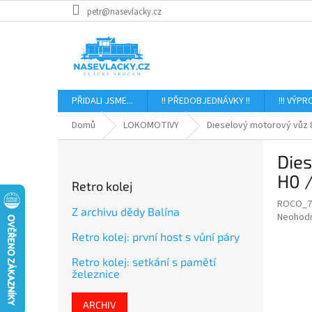
Přejít
petr@nasevlacky.cz
na
obsah
PŘIDALI JSME...
!! PŘEDOBJEDNÁVKY !!
!!! VÝPR
Domů
LOKOMOTIVY
Dieselový motorový vůz 
P
Dies
o
s
H0 
Retro kolej
t
ROCO_7
r
Z archivu dědy Balína
Průměr
Neohod
a
hodnoce
Retro kolej: první host s vůní páry
n
produkt
n
je
Retro kolej: setkání s pamětí
í
0,0
železnice
z
p
5
a
ARCHIV
hvězdič