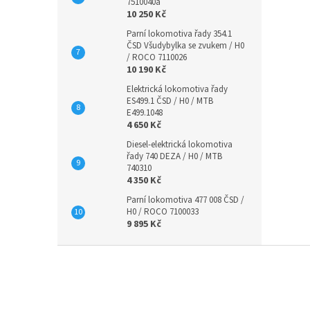
7510040a
10 250 Kč
Parní lokomotiva řady 354.1
ČSD Všudybylka se zvukem / H0
/ ROCO 7110026
10 190 Kč
Elektrická lokomotiva řady
ES499.1 ČSD / H0 / MTB
E499.1048
4 650 Kč
Diesel-elektrická lokomotiva
řady 740 DEZA / H0 / MTB
740310
4 350 Kč
Parní lokomotiva 477 008 ČSD /
H0 / ROCO 7100033
9 895 Kč
Z
á
p
a