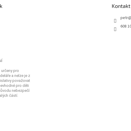
k
Kontakt
petr
608 1
NÍ
 určeny pro
eláře a nelze je z
islativy považovat
Nevhodné pro děti
 důvodu nebezpečí
lých částí.