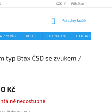
OBNÍCH ÚDAJŮ
CZK
Přihlášení
NÁKUPNÍ
Prázdný košík
KOŠÍK
NA PRO VÁS
KOLEJE
LITERATURA
ELEKTRO
MIKROS
em typ Btax ČSD se zvukem /
90 Kč
tálně nedostupné