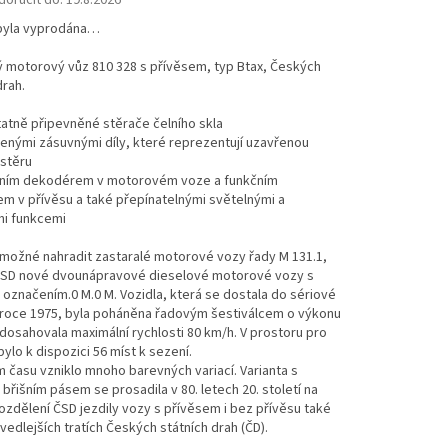
oručit do:
19.8.2026
byla vyprodána…
ý motorový vůz 810 328 s přívěsem, typ Btax, Českých
drah.
atně připevněné stěrače čelního skla
ženými zásuvnými díly, které reprezentují uzavřenou
ástěru
bním dekodérem v motorovém voze a funkčním
m v přívěsu a také přepínatelnými světelnými a
i funkcemi
 možné nahradit zastaralé motorové vozy řady M 131.1,
 ČSD nové dvounápravové dieselové motorové vozy s
označením.0 M.0 M. Vozidla, která se dostala do sériové
 roce 1975, byla poháněna řadovým šestiválcem o výkonu
dosahovala maximální rychlosti 80 km/h. V prostoru pro
bylo k dispozici 56 míst k sezení.
času vzniklo mnoho barevných variací. Varianta s
řišním pásem se prosadila v 80. letech 20. století na
ozdělení ČSD jezdily vozy s přívěsem i bez přívěsu také
vedlejších tratích Českých státních drah (ČD).