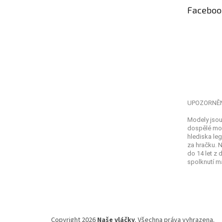
t
Faceboo
í
UPOZORNĚ
Modely jsou
dospělé mod
hlediska leg
za hračku. 
do 14 let z
spolknutí ma
Copyright 2026
Naše vláčky
. Všechna práva vyhrazena.