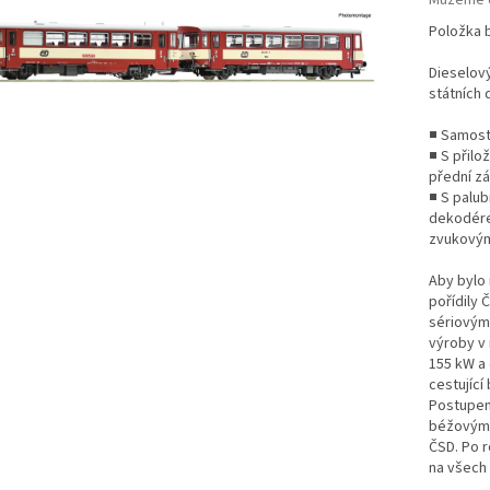
Můžeme d
Položka 
Dieselov
státních 
■ Samost
■ S přilo
přední z
■ S palu
dekodére
zvukovým
Aby bylo
pořídily
sériovým 
výroby v
155 kW a 
cestující 
Postupem 
béžovým b
ČSD. Po r
na všech 