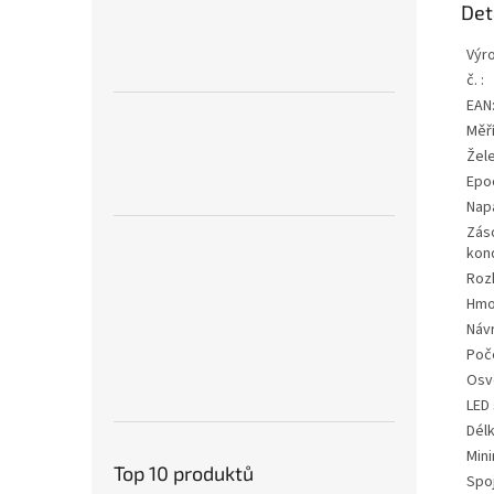
Det
Výr
č. :
EAN
Měří
Žele
Epo
Nap
Zás
kon
Rozh
Hmo
Návr
Poč
Osv
LED
Délk
Mini
Top 10 produktů
Spo