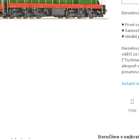
Dieselová
■ První v
■ Samost
■ Ideální
Dieselová
vděčí za
("Tschme
alespoň v
posunova
Detailní 
TISK
Doručíme v nejkrat