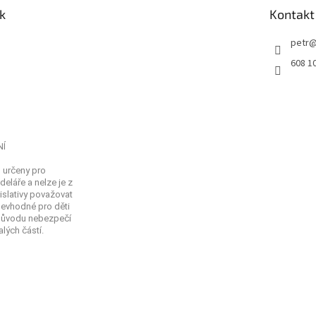
k
Kontakt
petr
608 1
NÍ
 určeny pro
eláře a nelze je z
islativy považovat
Nevhodné pro děti
 důvodu nebezpečí
lých částí.