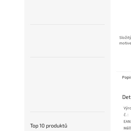
Složit
motiv
Popi
Det
Výr
č. :
EAN
Top 10 produktů
Měří