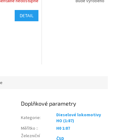
entálně nedostupné
Bude vyrobeno
DETAIL
ce
Doplňkové parametry
Dieselové lokomotivy
Kategorie
:
HO (1:87)
Měřítko :
:
H0 1:87
Železniční
ČSD