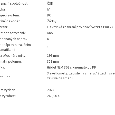
zniční společnost:
ČSD
cha:
IV
ájecí systém:
DC
tální dekodér
Žádný
raní:
Elektrické rozhraní pro hnací vozidla PluX22
tnost setrvačníku:
Ano
et hnaných náprav
6
t náprav s trakčními
1
umatikami
a přes nárazníky:
198 mm
mální poloměr:
358 mm
jka:
Hřídel NEM 362 s kinematikou KK
3 světlomety, závislé na směru / 2 zadní svě
tlomet:
závislé na směru
um vydání:
2025
a výrobce:
249,90 €