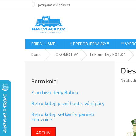
Přejít
petr@nasevlacky.cz
na
obsah
PŘIDALI JSME...
!! PŘEDOBJEDNÁVKY !!
!!! VÝPR
Domů
LOKOMOTIVY
Lokomotivy H0 1:87
P
Die
o
s
Průměr
Neohod
Retro kolej
t
hodnoce
r
produkt
Z archivu dědy Balína
a
je
Retro kolej: první host s vůní páry
0,0
n
z
n
Retro kolej: setkání s pamětí
5
í
železnice
hvězdič
p
a
ARCHIV