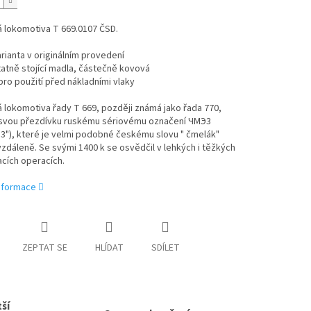
 lokomotiva T 669.0107 ČSD.
arianta v originálním provedení
atně stojící madla, částečně kovová
 pro použití před nákladními vlaky
 lokomotiva řady T 669, později známá jako řada 770,
 svou přezdívku ruskému sériovému označení ЧМЭ3
3"), které je velmi podobné českému slovu " čmelák"
zdáleně. Se svými 1400 k se osvědčil v lehkých i těžkých
cích operacích.
informace
ZEPTAT SE
HLÍDAT
SDÍLET
ší