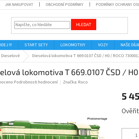
JAK NAKUPOVAT
OBCHODNÍ PODMÍNKY
PODMÍNKY OCHRANY OS
HLEDAT
ODEJ !!!
START SETY
LOKOMOTIVY
VOZY
NAŠE DÍL
Dieselové
Dieselová lokomotiva T 669.0107 ČSD / H0 / ROCO 730001
selová lokomotiva T 669.0107 ČSD / H
né
noceno
Podrobnosti hodnocení
Značka:
Roco
ní
5 4
u
Měrná
Ověři
cena:
ek.