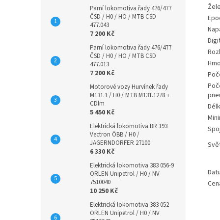
Žele
Parní lokomotiva řady 476/477
ČSD / H0 / HO / MTB CSD
Epo
477.043
Nap
7 200 Kč
Digi
Parní lokomotiva řady 476/477
Rozh
ČSD / H0 / HO / MTB CSD
Hmo
477.013
7 200 Kč
Poč
Poče
Motorové vozy Hurvínek řady
pne
M131.1 / H0 / MTB M131.1278 +
CDlm
Délk
5 450 Kč
Mini
Elektrická lokomotiva BR 193
Spo
Vectron ÖBB / H0 /
JAGERNDORFER 27100
Svě
6 330 Kč
Elektrická lokomotiva 383 056-9
Dat
ORLEN Unipetrol / H0 / NV
7510040
Cen
10 250 Kč
Elektrická lokomotiva 383 052
ORLEN Unipetrol / H0 / NV