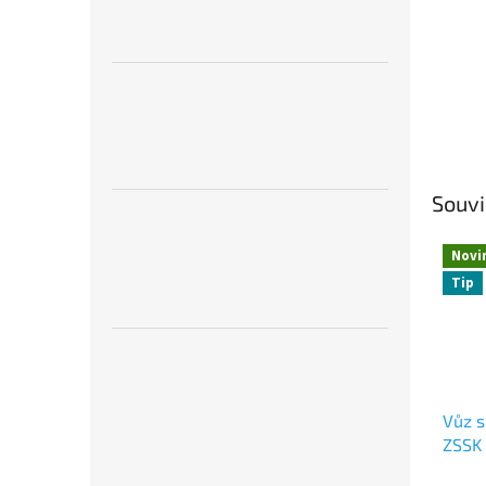
Souvi
Novi
Tip
Vůz s
ZSSK 
6600