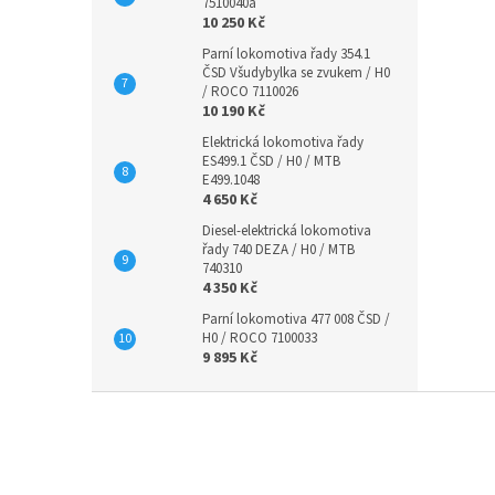
7510040a
10 250 Kč
Parní lokomotiva řady 354.1
ČSD Všudybylka se zvukem / H0
/ ROCO 7110026
10 190 Kč
Elektrická lokomotiva řady
ES499.1 ČSD / H0 / MTB
E499.1048
4 650 Kč
Diesel-elektrická lokomotiva
řady 740 DEZA / H0 / MTB
740310
4 350 Kč
Parní lokomotiva 477 008 ČSD /
H0 / ROCO 7100033
9 895 Kč
Z
á
p
a