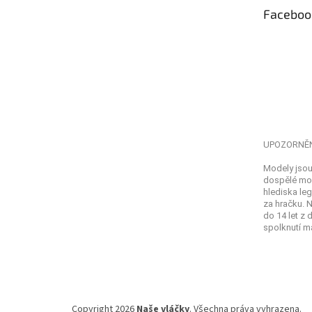
t
Faceboo
í
UPOZORNĚ
Modely jsou
dospělé mod
hlediska leg
za hračku. 
do 14 let z
spolknutí ma
Copyright 2026
Naše vláčky
. Všechna práva vyhrazena.