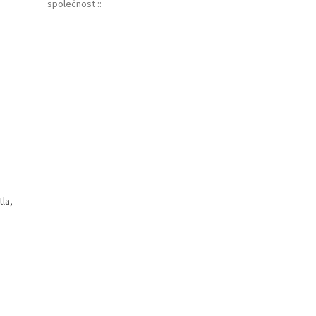
společnost :
:
tla,