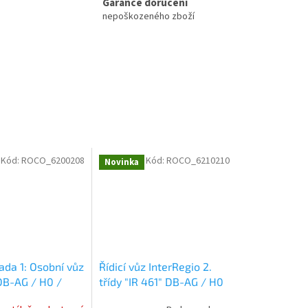
Garance doručení
nepoškozeného zboží
Kód:
ROCO_6200208
Kód:
ROCO_6210210
Novinka
ada 1: Osobní vůz
Řídicí vůz InterRegio 2.
 DB-AG / H0 /
třídy "IR 461" DB-AG / H0
00208
/ ROCO 6210210