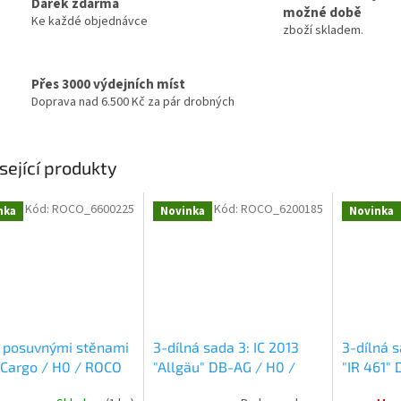
Dárek zdarma
možné době
Ke každé objednávce
zboží skladem.
Přes 3000 výdejních míst
Doprava nad 6.500 Kč za pár drobných
sející produkty
Kód:
ROCO_6600225
Kód:
ROCO_6200185
nka
Novinka
Novinka
 posuvnými stěnami
3-dílná sada 3: IC 2013
3-dílná s
Cargo / H0 / ROCO
"Allgäu" DB-AG / H0 /
"IR 461"
225
ROCO 6200185
ROCO 62