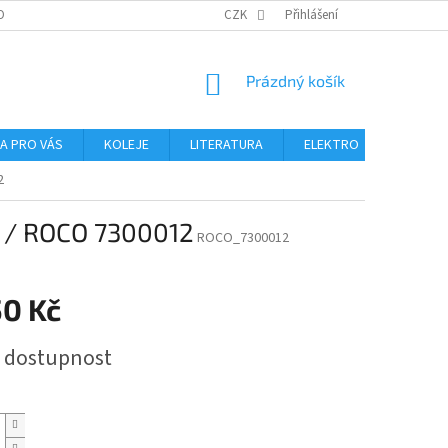
OBNÍCH ÚDAJŮ
CZK
Přihlášení
NÁKUPNÍ
Prázdný košík
KOŠÍK
NA PRO VÁS
KOLEJE
LITERATURA
ELEKTRO
MIKROS
2
0 / ROCO 7300012
ROCO_7300012
50 Kč
t dostupnost