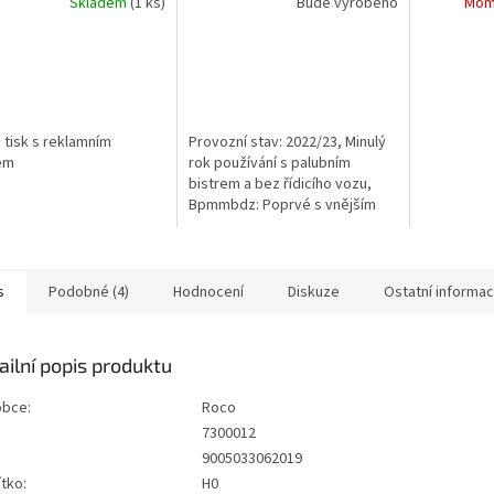
Skladem
(1 ks)
Bude vyrobeno
Mom
ý tisk s reklamním
Provozní stav: 2022/23, Minulý
em
rok používání s palubním
bistrem a bez řídicího vozu,
Bpmmbdz: Poprvé s vnějším
zadním světlem a gumovým
přechodem
s
Podobné (4)
Hodnocení
Diskuze
Ostatní informa
ailní popis produktu
obce:
Roco
7300012
:
9005033062019
tko:
H0