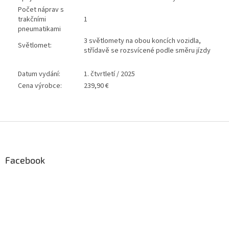
Počet náprav s
trakčními
1
pneumatikami
3 světlomety na obou koncích vozidla,
Světlomet:
střídavě se rozsvícené podle směru jízdy
Datum vydání:
1. čtvrtletí / 2025
Cena výrobce:
239,90 €
Z
á
p
a
Facebook
t
í