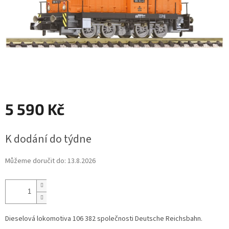
5 590 Kč
Měrná
K dodání do týdne
cena:
Můžeme doručit do:
13.8.2026
Dieselová lokomotiva 106 382 společnosti Deutsche Reichsbahn.