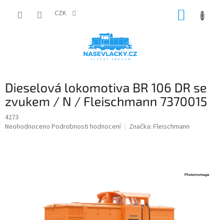
Přejít
NÁKUP
na
CZK
obsah
KOŠÍK
Dieselová lokomotiva BR 106 DR se
zvukem / N / Fleischmann 7370015
4273
Průměrné
Neohodnoceno
Podrobnosti hodnocení
Značka:
Fleischmann
hodnocení
produktu
je
0,0
z
5
hvězdiček.