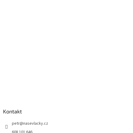
Kontakt
petr
@
nasevlacky.cz
608 101 646