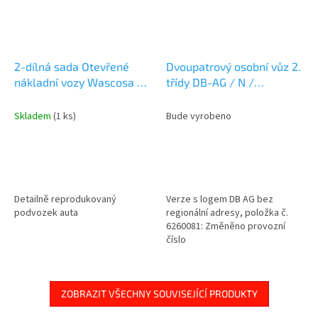
2-dílná sada Otevřené
Dvoupatrový osobní vůz 2.
nákladní vozy Wascosa /
třídy DB-AG / N /
N / FLEISCHMANN
FLEISCHMANN 6260080
6660140
Skladem
(1 ks)
Bude vyrobeno
Detailně reprodukovaný
Verze s logem DB AG bez
podvozek auta
regionální adresy, položka č.
6260081: Změněno provozní
číslo
ZOBRAZIT VŠECHNY SOUVISEJÍCÍ PRODUKTY