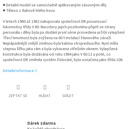
■ Detailní model se samostatně aplikovanými zásuvnými díly.
■ Těleso z tlakově litého kovu
V letech 1960 až 1982 nakupovala společnost DR posunovací
lokomotivy třídy V 60. Navzdory jejich pozitivnímu přijetí ze strany
personálu i dílny byla po dodání první série provedena určitá vylepšení.
Třecí hmotnost byla zvýšena na 60 t instalací 5tunového závaží.
Nejnápadnější vnější změnou byla kabina strojvedoucího. Nyní měla
stejnou šířku jako rám a byla vybavena střešním oknem. Vylepšená
konstrukce byla dodávána od roku 1964 jako V 60.12 a poté, co
společnost DR změnila systém číslování, byla označena jako třída 106.
Detailní informace
ZEPTAT SE
HLÍDAT
SDÍLET
Dárek zdarma
Ke každé objednávce