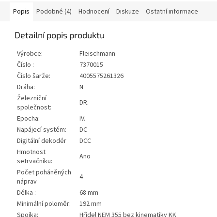
Popis
Podobné (4)
Hodnocení
Diskuze
Ostatní informace
Detailní popis produktu
Výrobce:
Fleischmann
Číslo :
7370015
Číslo šarže:
4005575261326
Dráha:
N
Železniční
DR.
společnost:
Epocha:
IV.
Napájecí systém:
DC
Digitální dekodér
DCC
Hmotnost
Ano
setrvačníku:
Počet poháněných
4
náprav
Délka :
68 mm
Minimální poloměr:
192 mm
Spojka:
Hřídel NEM 355 bez kinematiky KK