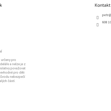
k
Kontakt
petr
608 1
NÍ
 určeny pro
eláře a nelze je z
islativy považovat
Nevhodné pro děti
 důvodu nebezpečí
lých částí.