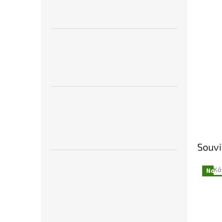
Souvi
Kó
Novi