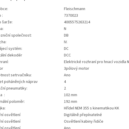
obce:
Fleischmann
 :
7370023
o šarže:
4005575263214
a:
N
zniční společnost:
DB
cha:
IV.
ájecí systém:
DC
tální dekodér
DCC
raní:
Elektrické rozhraní pro hnací vozidla 
or
3pólový motor
tnost setrvačníku:
Ano
et poháněných náprav
4
kční pneumatiky:
2
a :
102 mm
mální poloměr:
192 mm
jka:
Hřídel NEM 355 s kinematikou KK
řní osvětlení
Digitálně přepínatelné
řní osvětlení
Osvětlení kabiny řidiče
řní osvětlení
Ano