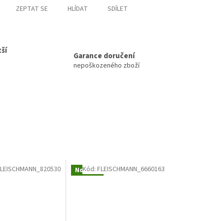
ZEPTAT SE
HLÍDAT
SDÍLET
ší
Garance doručení
nepoškozeného zboží
FLEISCHMANN_820530
Kód:
FLEISCHMANN_6660163
Novinka