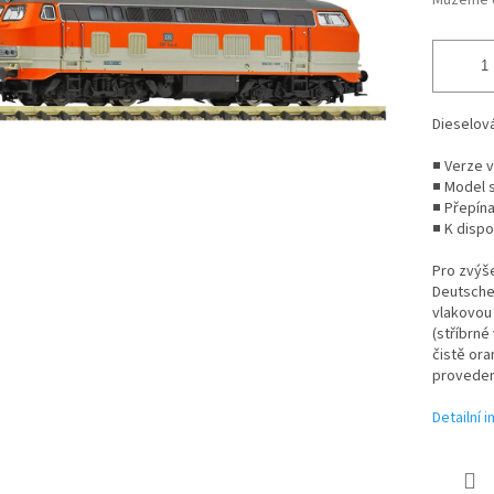
Můžeme d
Dieselov
■ Verze v
■ Model 
■ Přepína
■ K dispo
Pro zvýše
Deutsche
vlakovou 
(stříbrné
čistě or
provedení
Detailní 