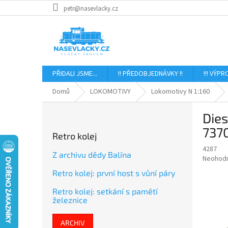
Přejít
petr@nasevlacky.cz
na
obsah
PŘIDALI JSME...
!! PŘEDOBJEDNÁVKY !!
!!! VÝPR
Domů
LOKOMOTIVY
Lokomotivy N 1:160
P
Die
o
s
737
Retro kolej
t
4287
r
Z archivu dědy Balína
Průměr
Neohod
a
hodnoce
Retro kolej: první host s vůní páry
n
produkt
n
je
Retro kolej: setkání s pamětí
í
0,0
železnice
z
p
5
a
ARCHIV
hvězdič