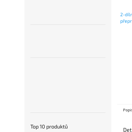
2-díl
přepr
DDm 
FLEI
Popi
Top 10 produktů
Det