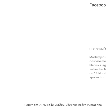
t
Faceboo
í
UPOZORNĚ
Modely jsou
dospělé mod
hlediska leg
za hračku. 
do 14 let z
spolknutí ma
Copyright 2026
Naše vláčky
. Všechna práva vyhrazena.