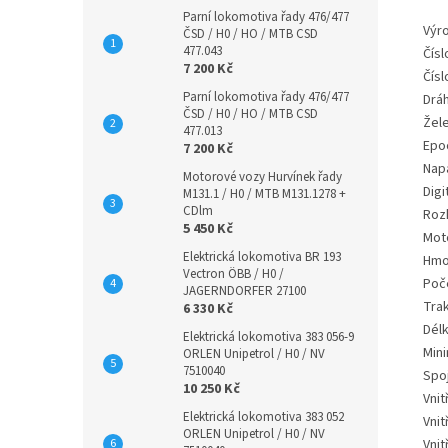
Parní lokomotiva řady 476/477
Výr
ČSD / H0 / HO / MTB CSD
477.043
Číslo
7 200 Kč
Čísl
Parní lokomotiva řady 476/477
Dráh
ČSD / H0 / HO / MTB CSD
Žele
477.013
Epo
7 200 Kč
Nap
Motorové vozy Hurvínek řady
Digi
M131.1 / H0 / MTB M131.1278 +
CDlm
Rozh
5 450 Kč
Mot
Elektrická lokomotiva BR 193
Hmo
Vectron ÖBB / H0 /
Poč
JAGERNDORFER 27100
Tra
6 330 Kč
Délk
Elektrická lokomotiva 383 056-9
Mini
ORLEN Unipetrol / H0 / NV
7510040
Spo
10 250 Kč
Vnit
Elektrická lokomotiva 383 052
Vnit
ORLEN Unipetrol / H0 / NV
Vnit