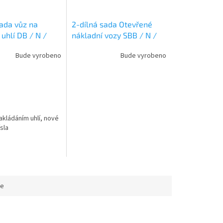
sada vůz na
2-dílná sada Otevřené
uhlí DB / N /
nákladní vozy SBB / N /
MANN 820530
FLEISCHMANN 6660163
Bude vyrobeno
Bude vyrobeno
akládáním uhlí, nové
sla
ce