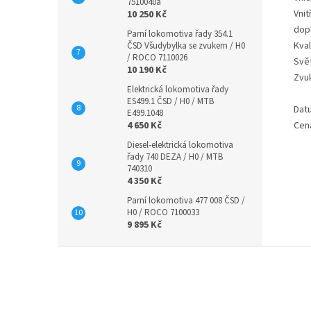
7510040a
Vnit
10 250 Kč
dop
Parní lokomotiva řady 354.1
Kval
ČSD Všudybylka se zvukem / H0
/ ROCO 7110026
Svě
10 190 Kč
Zvu
Elektrická lokomotiva řady
ES499.1 ČSD / H0 / MTB
Dat
E499.1048
4 650 Kč
Cen
Diesel-elektrická lokomotiva
řady 740 DEZA / H0 / MTB
740310
4 350 Kč
Parní lokomotiva 477 008 ČSD /
H0 / ROCO 7100033
9 895 Kč
Z
á
p
a