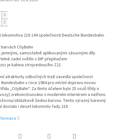
oručit do:
12.8.2026
á lokomotiva 218 144 společnosti Deutsche Bundesbahn.
 barvách CityBahn
s jemnými, samostatně aplikovanými zásuvnými díly
telné zadní světlo s DIP přepínačem
zici je kabina strojvedoucího Z21.
ní atraktivity odbočných tratí zavedla společnost
 Bundesbahn v roce 1984 pro místní dopravu novou
třídu „CityBahn“. Za tímto účelem bylo 25 vozů třídy n
 vozy) zrekonstruováno s moderním interiérem a natřeno
anžovou/oblázkově šedou barvou. Tento výrazný barevný
 dostalo i deset lokomotiv řady 218.
informace