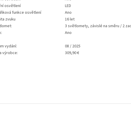
řní osvětlení
LED
lňková funkce osvětlení
Ano
ita zvuku
16 let
tlomet:
3 světlomety, závislé na směru / 2 zad
k:
Ano
um vydání:
08 / 2025
a výrobce:
309,90 €