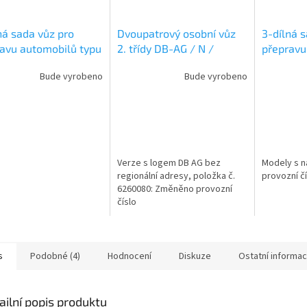
ná sada vůz pro
Dvoupatrový osobní vůz
3-dílná 
avu automobilů typu
2. třídy DB-AG / N /
přepravu 
ÖBB / N /
FLEISCHMANN 6260081
FLEISCH
Bude vyrobeno
Bude vyrobeno
SCHMANN 6260049
Verze s logem DB AG bez
Modely s n
regionální adresy, položka č.
provozní čí
6260080: Změněno provozní
číslo
s
Podobné (4)
Hodnocení
Diskuze
Ostatní informa
ailní popis produktu