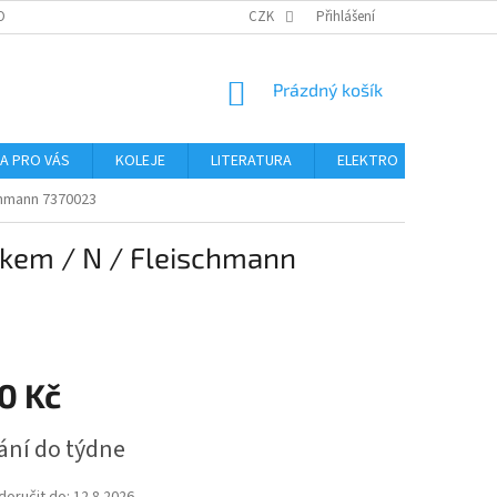
OBNÍCH ÚDAJŮ
CZK
Přihlášení
NÁKUPNÍ
Prázdný košík
KOŠÍK
NA PRO VÁS
KOLEJE
LITERATURA
ELEKTRO
MIKROS
chmann 7370023
ukem / N / Fleischmann
0 Kč
ání do týdne