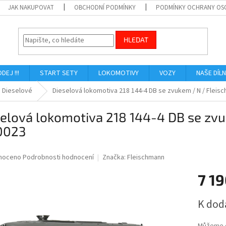
JAK NAKUPOVAT
OBCHODNÍ PODMÍNKY
PODMÍNKY OCHRANY OS
HLEDAT
ODEJ !!!
START SETY
LOKOMOTIVY
VOZY
NAŠE DÍL
Dieselové
Dieselová lokomotiva 218 144-4 DB se zvukem / N / Fleis
selová lokomotiva 218 144-4 DB se zv
0023
né
noceno
Podrobnosti hodnocení
Značka:
Fleischmann
ní
7 19
u
Měrná
K dod
cena:
ek.