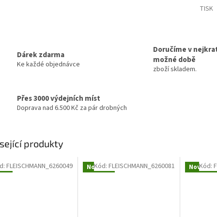
TISK
Doručíme v nejkrat
Dárek zdarma
možné době
Ke každé objednávce
zboží skladem.
Přes 3000 výdejních míst
Doprava nad 6.500 Kč za pár drobných
sející produkty
d:
FLEISCHMANN_6260049
Kód:
FLEISCHMANN_6260081
Kód:
nka
Novinka
Novinka