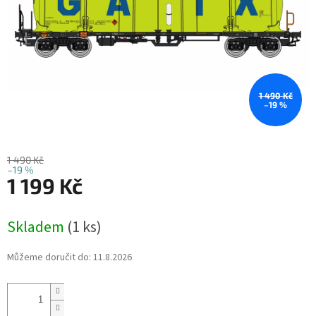
1 490 Kč
–19 %
1 490 Kč
–19 %
1 199 Kč
Měrná
Skladem
(1 ks)
cena:
Můžeme doručit do:
11.8.2026