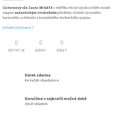
Cisternový vůz Zacns 88 GATX
v měřítku H0 od výrobce IGRA model
zaujme
autentickým ztvárněním
předlohy včetně výrazného
barevného schématu a kompletního technického popisu.
Detailní informace
ZEPTAT SE
HLÍDAT
SDÍLET
Dárek zdarma
Ke každé objednávce
Doručíme v nejkratší možné době
zboží skladem.