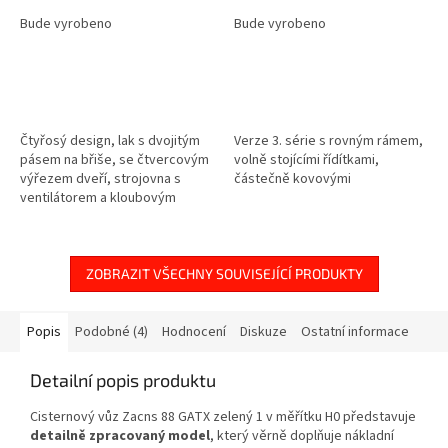
Bude vyrobeno
Bude vyrobeno
Čtyřosý design, lak s dvojitým
Verze 3. série s rovným rámem,
pásem na břiše, se čtvercovým
volně stojícími řídítkami,
výřezem dveří, strojovna s
částečně kovovými
ventilátorem a kloubovým
oknem, dům Rbd Schwerin,
depo Rostock, v digitálním
provozu s...
ZOBRAZIT VŠECHNY SOUVISEJÍCÍ PRODUKTY
Popis
Podobné (4)
Hodnocení
Diskuze
Ostatní informace
Detailní popis produktu
Cisternový vůz Zacns 88 GATX zelený 1 v měřítku H0 představuje
detailně zpracovaný model
, který věrně doplňuje nákladní