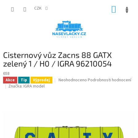
Přejít
NÁKUP
na
CZK
obsah
KOŠÍK
Cisternový vůz Zacns 88 GATX
zelený 1 / H0 / IGRA 96210054
658
Průměrné
Neohodnoceno
Podrobnosti hodnocení
Akce
Tip
Výprodej
hodnocení
Značka:
IGRA model
produktu
je
0,0
z
5
hvězdiček.