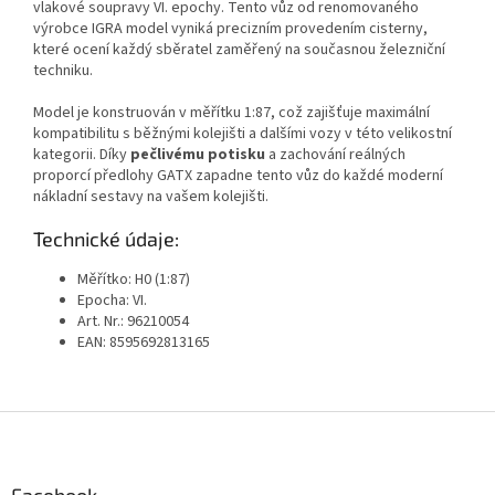
vlakové soupravy VI. epochy. Tento vůz od renomovaného
výrobce IGRA model vyniká precizním provedením cisterny,
které ocení každý sběratel zaměřený na současnou železniční
techniku.
Model je konstruován v měřítku 1:87, což zajišťuje maximální
kompatibilitu s běžnými kolejišti a dalšími vozy v této velikostní
kategorii. Díky
pečlivému potisku
a zachování reálných
proporcí předlohy GATX zapadne tento vůz do každé moderní
nákladní sestavy na vašem kolejišti.
Technické údaje:
Měřítko: H0 (1:87)
Epocha: VI.
Art. Nr.: 96210054
EAN: 8595692813165
Z
á
p
a
Facebook