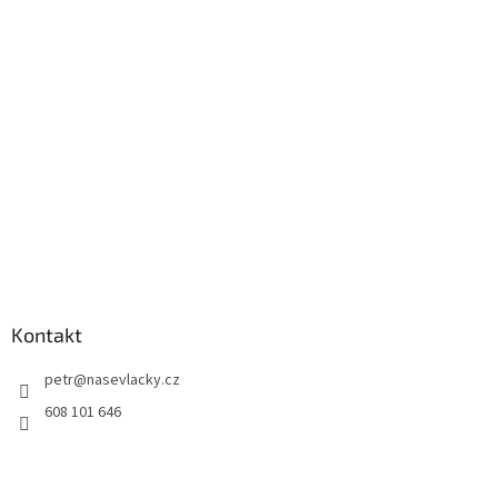
Kontakt
petr
@
nasevlacky.cz
608 101 646