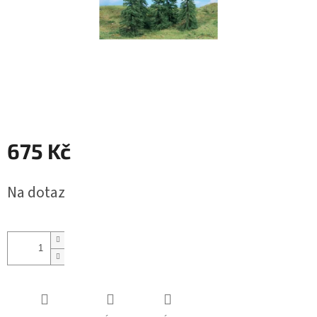
675 Kč
Měrná
Na dotaz
cena: