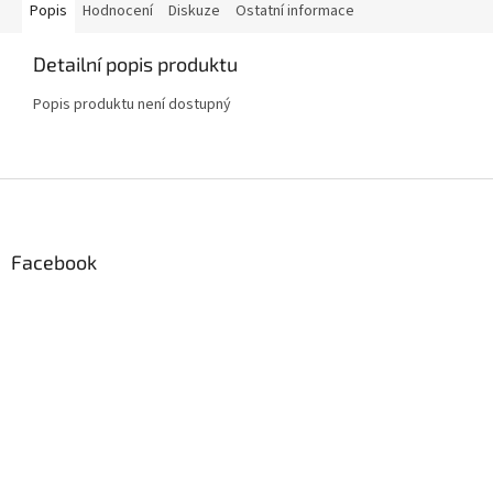
Popis
Hodnocení
Diskuze
Ostatní informace
Detailní popis produktu
Popis produktu není dostupný
Z
á
p
a
Facebook
t
í