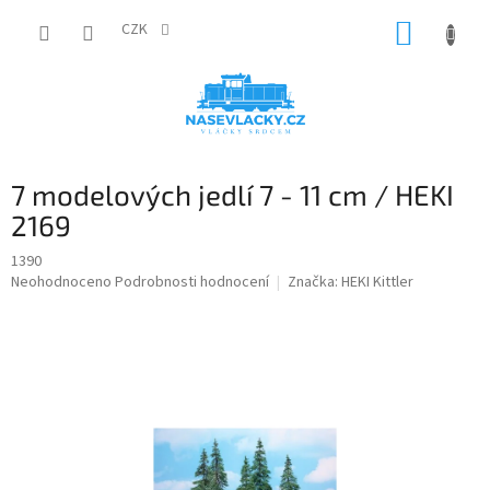
Přejít
NÁKUP
na
CZK
obsah
KOŠÍK
7 modelových jedlí 7 - 11 cm / HEKI
2169
1390
Průměrné
Neohodnoceno
Podrobnosti hodnocení
Značka:
HEKI Kittler
hodnocení
produktu
je
0,0
z
5
hvězdiček.