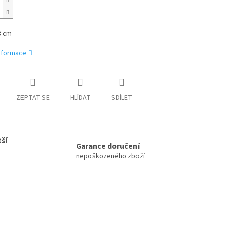
3 cm
informace
ZEPTAT SE
HLÍDAT
SDÍLET
ší
Garance doručení
nepoškozeného zboží