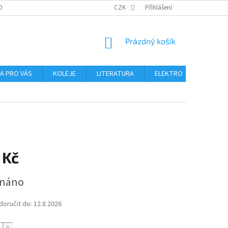
OBNÍCH ÚDAJŮ
CZK
Přihlášení
NÁKUPNÍ
Prázdný košík
KOŠÍK
NA PRO VÁS
KOLEJE
LITERATURA
ELEKTRO
MIKROS
 Kč
dnáno
oručit do:
12.8.2026