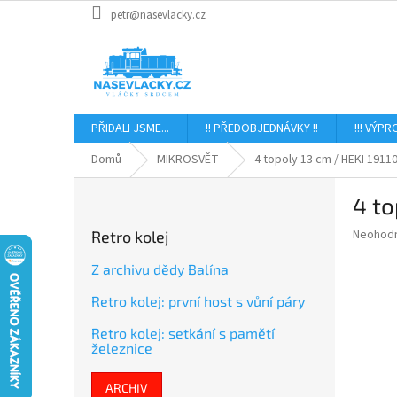
Přejít
petr@nasevlacky.cz
na
obsah
PŘIDALI JSME...
!! PŘEDOBJEDNÁVKY !!
!!! VÝPR
Domů
MIKROSVĚT
4 topoly 13 cm / HEKI 1911
P
4 to
o
s
Průměr
Neohod
Retro kolej
t
hodnoce
r
produkt
Z archivu dědy Balína
a
je
Retro kolej: první host s vůní páry
0,0
n
z
n
Retro kolej: setkání s pamětí
5
í
železnice
hvězdič
p
a
ARCHIV