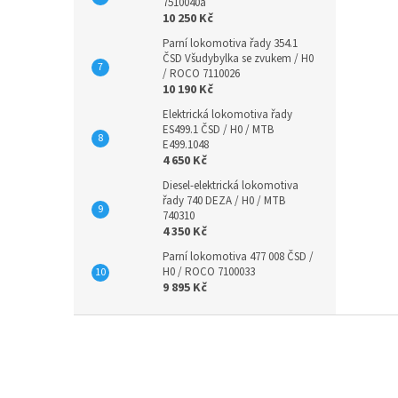
7510040a
10 250 Kč
Parní lokomotiva řady 354.1
ČSD Všudybylka se zvukem / H0
/ ROCO 7110026
10 190 Kč
Elektrická lokomotiva řady
ES499.1 ČSD / H0 / MTB
E499.1048
4 650 Kč
Diesel-elektrická lokomotiva
řady 740 DEZA / H0 / MTB
740310
4 350 Kč
Parní lokomotiva 477 008 ČSD /
H0 / ROCO 7100033
9 895 Kč
Z
á
p
a