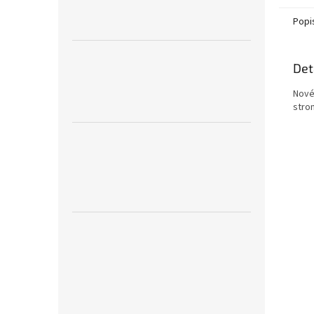
Popi
Det
Nové 
strom