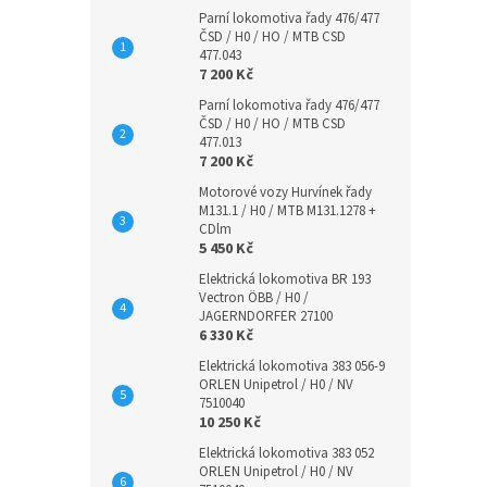
Parní lokomotiva řady 476/477
ČSD / H0 / HO / MTB CSD
477.043
7 200 Kč
Parní lokomotiva řady 476/477
ČSD / H0 / HO / MTB CSD
477.013
7 200 Kč
Motorové vozy Hurvínek řady
M131.1 / H0 / MTB M131.1278 +
CDlm
5 450 Kč
Elektrická lokomotiva BR 193
Vectron ÖBB / H0 /
JAGERNDORFER 27100
6 330 Kč
Elektrická lokomotiva 383 056-9
ORLEN Unipetrol / H0 / NV
7510040
10 250 Kč
Elektrická lokomotiva 383 052
ORLEN Unipetrol / H0 / NV