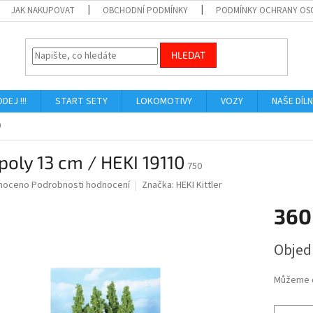
JAK NAKUPOVAT
OBCHODNÍ PODMÍNKY
PODMÍNKY OCHRANY OS
HLEDAT
ODEJ !!!
START SETY
LOKOMOTIVY
VOZY
NAŠE DÍL
0
poly 13 cm / HEKI 19110
750
né
noceno
Podrobnosti hodnocení
Značka:
HEKI Kittler
ní
360
u
Měrná
Obje
cena:
ek.
Můžeme d