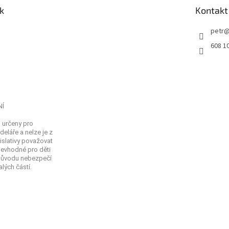
k
Kontakt
petr
608 1
NÍ
 určeny pro
eláře a nelze je z
islativy považovat
Nevhodné pro děti
 důvodu nebezpečí
lých částí.