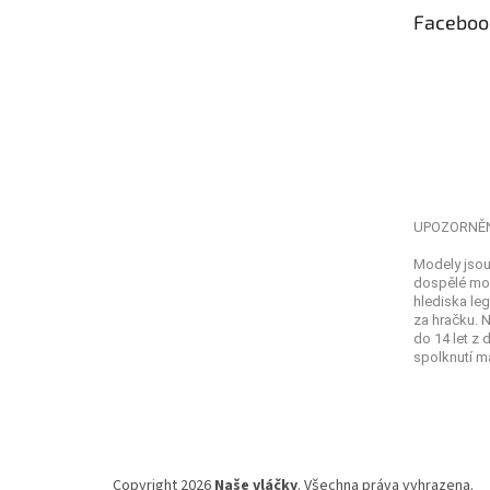
t
Faceboo
í
UPOZORNĚ
Modely jsou
dospělé mod
hlediska leg
za hračku. 
do 14 let z
spolknutí ma
Copyright 2026
Naše vláčky
. Všechna práva vyhrazena.