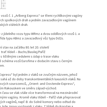
vozů č. 1 „Arlberg Express“ se třemi rychlíkovými vagóny
ch spolkových drah a jedním zavazadlovým vagónem
kých státních drah.
 z jídelního vozu typu WRmz a dvou oddílových vozů 1. a
 Třída typu ABmz a zavazadlový vůz typu Dd2s.
í stav na začátku 80. let 20. století
 trať Vídeň – Buchs/Basilej/Paříž
s tištěnými cedulemi s údaji o trase vlaku
é schéma vozů Eurofima v dodacím stavu s černým
em.
Express“ byl jedním z vlaků se zvučným názvem, jehož
sahá až do doby transkontinentálních luxusních vlaků. Na
 svých sourozenců, „Orient- and Oostende-Express“,
elým Rakouskem ve směru západ-východ.
času se vlak stále více transformoval na mezinárodní
ímými vagóny. Kromě vlaku Vídeň – Paříž vlak přepravoval
mých vagónů, např. B. do Solné komory nebo odtud do
, kde znovu vystoupili z vlaku. Z Vídně do Korutan a