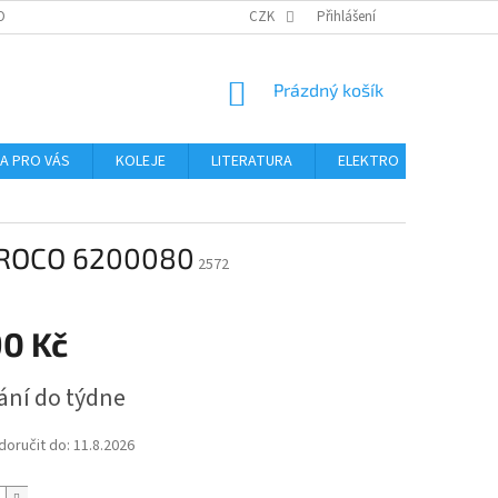
OBNÍCH ÚDAJŮ
CZK
Přihlášení
NÁKUPNÍ
Prázdný košík
KOŠÍK
NA PRO VÁS
KOLEJE
LITERATURA
ELEKTRO
MIKROS
/ ROCO 6200080
2572
90 Kč
ání do týdne
oručit do:
11.8.2026