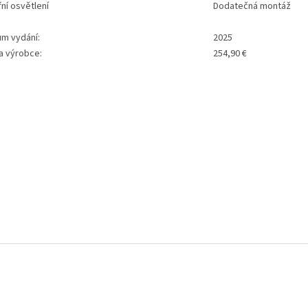
řní osvětlení
Dodatečná montáž
um vydání:
2025
a výrobce:
254,90 €