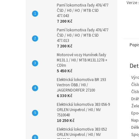
Verze 
Parní lokomotiva řady 476/477
ČSD / H0 / HO / MTB CSD
477.043
7 200 Kč
Parní lokomotiva řady 476/477
ČSD / H0 / HO / MTB CSD
477.013
Popi
7 200 Kč
Motorové vozy Hurvínek řady
M131.1 / H0 / MTB M131.1278 +
Det
CDlm
5 450 Kč
Výr
Elektrická lokomotiva BR 193
Číslo
Vectron ÖBB / H0 /
JAGERNDORFER 27100
Čísl
6 330 Kč
Dráh
Elektrická lokomotiva 383 056-9
Žele
ORLEN Unipetrol / H0 / NV
Epo
7510040
Nap
10 250 Kč
Délk
Elektrická lokomotiva 383 052
Spo
ORLEN Unipetrol / H0 / NV