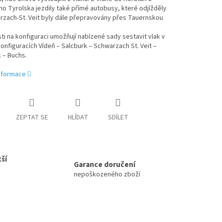
o Tyrolska jezdily také přímé autobusy, které odjížděly
rzach-St. Veit byly dále přepravovány přes Tauernskou
sti na konfiguraci umožňují nabízené sady sestavit vlak v
onfiguracích Vídeň – Salcburk – Schwarzach St. Veit –
 – Buchs.
informace
ZEPTAT SE
HLÍDAT
SDÍLET
ší
Garance doručení
nepoškozeného zboží