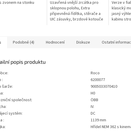
s zvonem na stonku
Uzavřená vnější zrcátka pro
Verze v fia
sklopnou polohu, Extra
klasický m
připevněná řídítka, stěrače a
jasný výhle
UIC zásuvky, brzdové kotouče
kabinu str
v kontrastních barvách,
reprodukce
digitální režim s přepínatelným
kovové tyč
dálkovým...
tažnou sílu,
s
Podobné (4)
Hodnocení
Diskuze
Ostatní informa
ailní popis produktu
obce:
Roco
 :
6200077
o šarže:
9005033070410
a:
H0
zniční společnost:
ÖBB
cha:
IV.
ájecí systém:
DC
a :
1139 mm
jka:
Hřídel NEM 362 s kinem