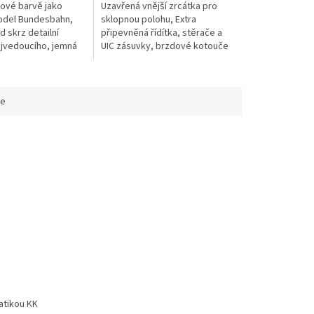
lové barvě jako
Uzavřená vnější zrcátka pro
odel Bundesbahn,
sklopnou polohu, Extra
d skrz detailní
připevněná řídítka, stěrače a
ojvedoucího, jemná
UIC zásuvky, brzdové kotouče
 všech rytin,
v kontrastních barvách,
e pro dokonalou
digitální režim s přepínatelným
...
dálkovým...
ce
atikou KK