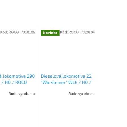
Kód:
ROCO_7310106
Kód:
ROCO_7320104
Novinka
á lokomotiva 290
Dieselová lokomotiva 22
 / H0 / ROCO
"Warsteiner" WLE / H0 /
ROCO 7320104
Bude vyrobeno
Bude vyrobeno