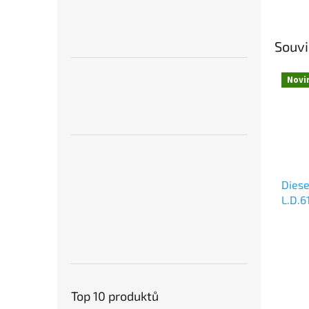
Souvi
Novi
Diese
L.D.6
7300
Top 10 produktů