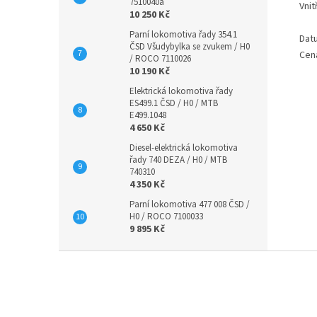
7510040a
Vnit
10 250 Kč
Parní lokomotiva řady 354.1
Dat
ČSD Všudybylka se zvukem / H0
Cen
/ ROCO 7110026
10 190 Kč
Elektrická lokomotiva řady
ES499.1 ČSD / H0 / MTB
E499.1048
4 650 Kč
Diesel-elektrická lokomotiva
řady 740 DEZA / H0 / MTB
740310
4 350 Kč
Parní lokomotiva 477 008 ČSD /
H0 / ROCO 7100033
9 895 Kč
Z
á
p
a