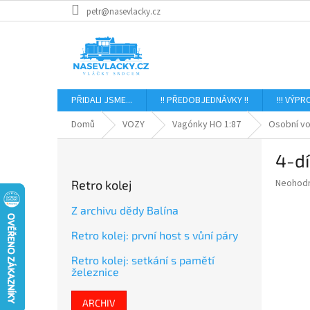
Přejít
petr@nasevlacky.cz
na
obsah
PŘIDALI JSME...
!! PŘEDOBJEDNÁVKY !!
!!! VÝPR
Domů
VOZY
Vagónky HO 1:87
Osobní vo
P
4-d
o
s
Průměr
Neohod
Retro kolej
t
hodnoce
r
produkt
Z archivu dědy Balína
a
je
Retro kolej: první host s vůní páry
0,0
n
z
n
Retro kolej: setkání s pamětí
5
í
železnice
hvězdič
p
a
ARCHIV