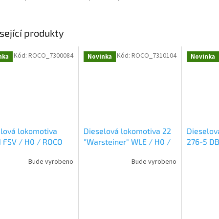
sející produkty
Kód:
ROCO_7300084
Kód:
ROCO_7310104
nka
Novinka
Novinka
lová lokomotiva
Dieselová lokomotiva 22
Dieselov
1 FSV / H0 / ROCO
"Warsteiner" WLE / H0 /
276-5 DB
084
ROCO 7310104
7310106
Bude vyrobeno
Bude vyrobeno