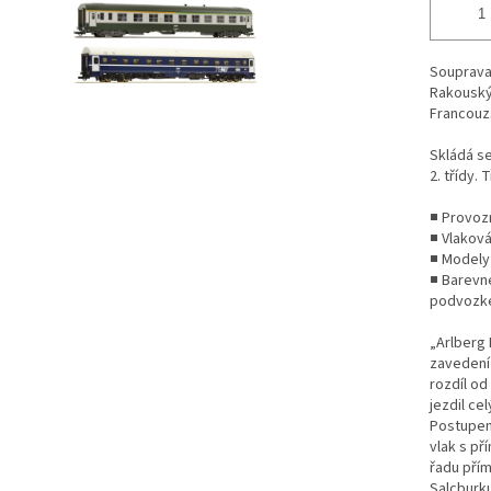
Souprava 
Rakouský
Francouzs
Skládá se
2. třídy.
■ Provozn
■ Vlaková
■ Modely 
■ Barevn
podvozk
„Arlberg 
zavedení 
rozdíl od
jezdil c
Postupem 
vlak s př
řadu pří
Salcburku