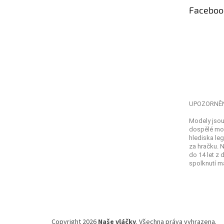
t
Faceboo
í
UPOZORNĚ
Modely jsou
dospělé mod
hlediska leg
za hračku. 
do 14 let z
spolknutí ma
Copyright 2026
Naše vláčky
. Všechna práva vyhrazena.