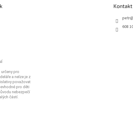
k
Kontakt
petr
608 1
NÍ
 určeny pro
eláře a nelze je z
islativy považovat
Nevhodné pro děti
 důvodu nebezpečí
lých částí.