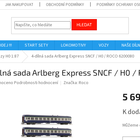
JAK NAKUPOVAT
OBCHODNÍ PODMÍNKY
PODMÍNKY OCHRANY OS
HLEDAT
ODEJ !!!
START SETY
LOKOMOTIVY
VOZY
NAŠE DÍL
zy H0 1:87
4-dílná sada Arlberg Express SNCF / H0 / ROCO 6200080
ílná sada Arlberg Express SNCF / H0 
né
noceno
Podrobnosti hodnocení
Značka:
Roco
ní
5 6
u
Měrná
K dod
cena:
ek.
Můžeme d