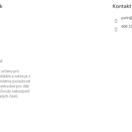
k
Kontakt
petr
608 1
NÍ
 určeny pro
eláře a nelze je z
islativy považovat
Nevhodné pro děti
 důvodu nebezpečí
lých částí.