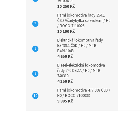
7510040a
10 250 Kč
Parní lokomotiva řady 354.1
ČSD Všudybylka se zvukem / H0
/ ROCO 7110026
10 190 Kč
Elektrická lokomotiva řady
ES499.1 ČSD / H0 / MTB
E499.1048
4 650 Kč
Diesel-elektrická lokomotiva
řady 740 DEZA / H0 / MTB
740310
4 350 Kč
Parní lokomotiva 477 008 ČSD /
H0 / ROCO 7100033
9 895 Kč
Z
á
p
a