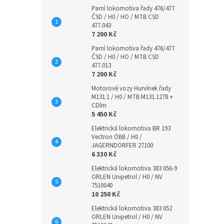
Parní lokomotiva řady 476/477
ČSD / H0 / HO / MTB CSD
477.043
7 200 Kč
Parní lokomotiva řady 476/477
ČSD / H0 / HO / MTB CSD
477.013
7 200 Kč
Motorové vozy Hurvínek řady
M131.1 / H0 / MTB M131.1278 +
CDlm
5 450 Kč
Elektrická lokomotiva BR 193
Vectron ÖBB / H0 /
JAGERNDORFER 27100
6 330 Kč
Elektrická lokomotiva 383 056-9
ORLEN Unipetrol / H0 / NV
7510040
10 250 Kč
Elektrická lokomotiva 383 052
ORLEN Unipetrol / H0 / NV