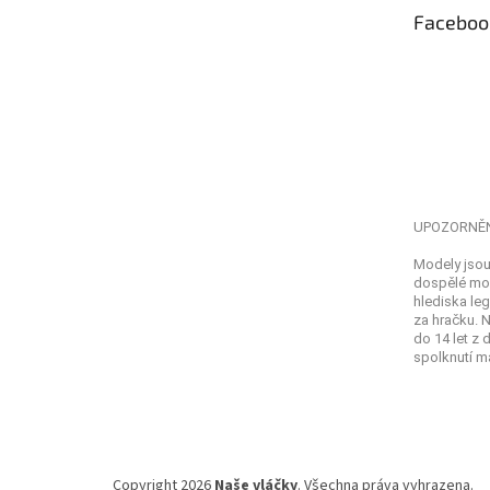
t
Faceboo
í
UPOZORNĚ
Modely jsou
dospělé mod
hlediska leg
za hračku. 
do 14 let z
spolknutí ma
Copyright 2026
Naše vláčky
. Všechna práva vyhrazena.