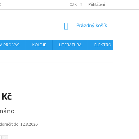
OBNÍCH ÚDAJŮ
CZK
Přihlášení
NÁKUPNÍ
Prázdný košík
KOŠÍK
NA PRO VÁS
KOLEJE
LITERATURA
ELEKTRO
MIKROS
 Kč
dnáno
oručit do:
12.8.2026