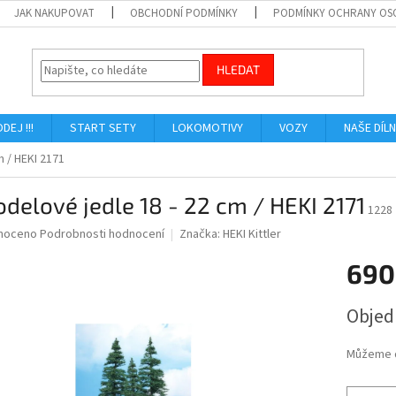
JAK NAKUPOVAT
OBCHODNÍ PODMÍNKY
PODMÍNKY OCHRANY OS
HLEDAT
ODEJ !!!
START SETY
LOKOMOTIVY
VOZY
NAŠE DÍL
m / HEKI 2171
delové jedle 18 - 22 cm / HEKI 2171
1228
né
noceno
Podrobnosti hodnocení
Značka:
HEKI Kittler
ní
690
u
Měrná
Obje
cena:
ek.
Můžeme d