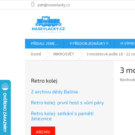
Přejít
petr@nasevlacky.cz
na
obsah
PŘIDALI JSME...
!! PŘEDOBJEDNÁVKY !!
!!! VÝPR
Domů
MIKROSVĚT
3 modelové jedle 18 - 22 c
P
3 mo
o
s
Průměr
Neohod
Retro kolej
t
hodnoce
r
produkt
Z archivu dědy Balína
a
je
Retro kolej: první host s vůní páry
0,0
n
z
n
Retro kolej: setkání s pamětí
5
í
železnice
hvězdič
p
a
ARCHIV