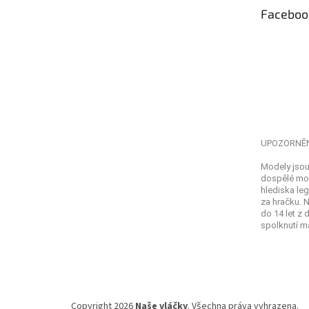
t
Faceboo
í
UPOZORNĚ
Modely jsou
dospělé mod
hlediska leg
za hračku. 
do 14 let z
spolknutí ma
Copyright 2026
Naše vláčky
. Všechna práva vyhrazena.