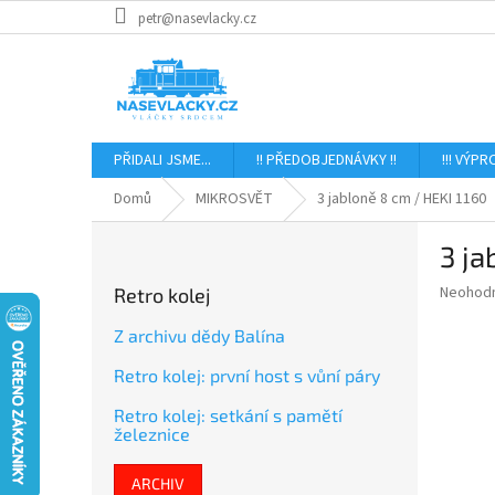
Přejít
petr@nasevlacky.cz
na
obsah
PŘIDALI JSME...
!! PŘEDOBJEDNÁVKY !!
!!! VÝPR
Domů
MIKROSVĚT
3 jabloně 8 cm / HEKI 1160
P
3 ja
o
s
Průměr
Neohod
Retro kolej
t
hodnoce
r
produkt
Z archivu dědy Balína
a
je
Retro kolej: první host s vůní páry
0,0
n
z
n
Retro kolej: setkání s pamětí
5
í
železnice
hvězdič
p
a
ARCHIV