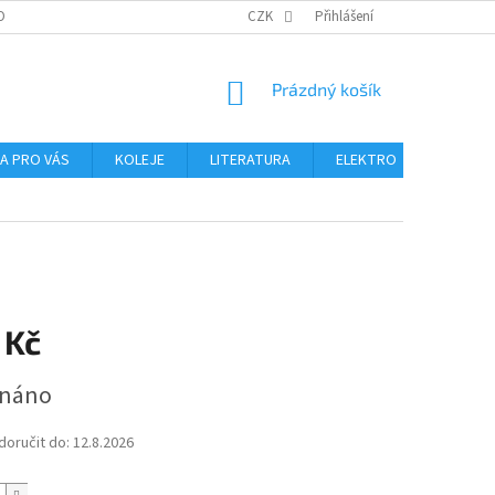
OBNÍCH ÚDAJŮ
CZK
Přihlášení
NÁKUPNÍ
Prázdný košík
KOŠÍK
NA PRO VÁS
KOLEJE
LITERATURA
ELEKTRO
MIKROS
 Kč
dnáno
oručit do:
12.8.2026