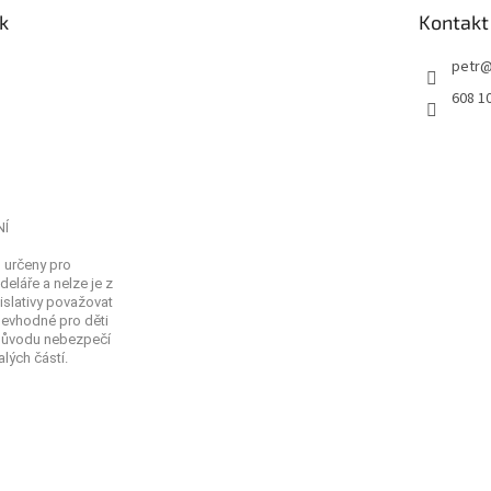
k
Kontakt
petr
608 1
NÍ
 určeny pro
eláře a nelze je z
islativy považovat
Nevhodné pro děti
 důvodu nebezpečí
lých částí.