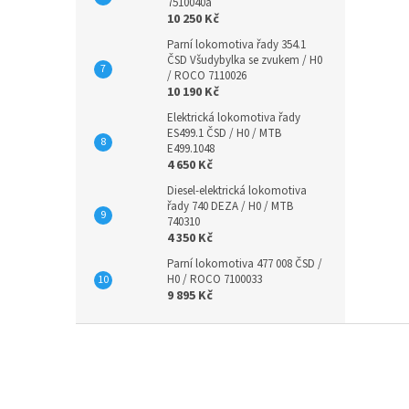
7510040a
10 250 Kč
Parní lokomotiva řady 354.1
ČSD Všudybylka se zvukem / H0
/ ROCO 7110026
10 190 Kč
Elektrická lokomotiva řady
ES499.1 ČSD / H0 / MTB
E499.1048
4 650 Kč
Diesel-elektrická lokomotiva
řady 740 DEZA / H0 / MTB
740310
4 350 Kč
Parní lokomotiva 477 008 ČSD /
H0 / ROCO 7100033
9 895 Kč
Z
á
p
a