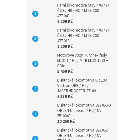
Parní lokomotiva řady 476/477
ČSD / H0 / HO / MTB CSD
477.043
7 200 Kč
Parní lokomotiva řady 476/477
ČSD / H0 / HO / MTB CSD
477.013
7 200 Kč
Motorové vozy Hurvínek řady
M131.1 / H0 / MTB M131.1278 +
CDlm
5 450 Kč
Elektrická lokomotiva BR 193
Vectron ÖBB / H0 /
JAGERNDORFER 27100
6 330 Kč
Elektrická lokomotiva 383 056-9
ORLEN Unipetrol / H0 / NV
7510040
10 250 Kč
Elektrická lokomotiva 383 052
ORLEN Unipetrol / H0 / NV