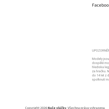
t
Faceboo
í
UPOZORNĚ
Modely jsou
dospělé mod
hlediska leg
za hračku. 
do 14 let z
spolknutí ma
Copyright 2026
Naše vláčky
. Všechna práva vyhrazena.