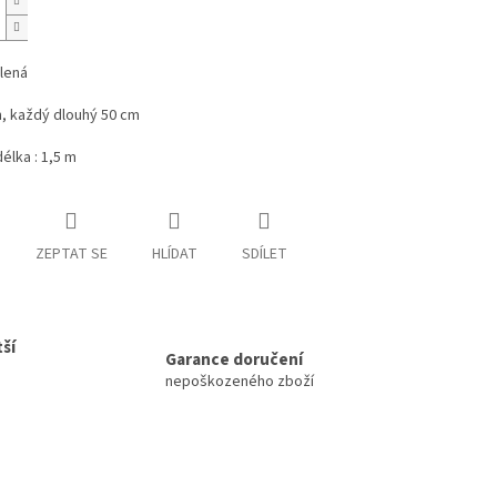
lená
, každý dlouhý 50 cm
élka : 1,5 m
ZEPTAT SE
HLÍDAT
SDÍLET
ší
Garance doručení
nepoškozeného zboží