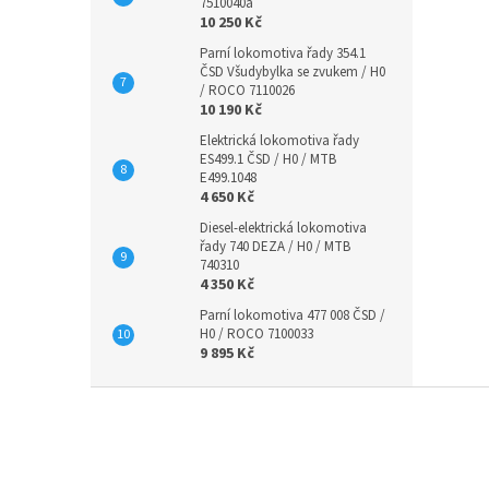
7510040a
10 250 Kč
Parní lokomotiva řady 354.1
ČSD Všudybylka se zvukem / H0
/ ROCO 7110026
10 190 Kč
Elektrická lokomotiva řady
ES499.1 ČSD / H0 / MTB
E499.1048
4 650 Kč
Diesel-elektrická lokomotiva
řady 740 DEZA / H0 / MTB
740310
4 350 Kč
Parní lokomotiva 477 008 ČSD /
H0 / ROCO 7100033
9 895 Kč
Z
á
p
a