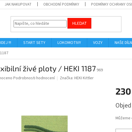
JAK NAKUPOVAT
OBCHODNÍ PODMÍNKY
PODMÍNKY OCHRANY OS
HLEDAT
ODEJ !!!
START SETY
LOKOMOTIVY
VOZY
NAŠE DÍL
I 1187
exibilní živé ploty / HEKI 1187
969
né
noceno
Podrobnosti hodnocení
Značka:
HEKI Kittler
ní
230
u
Měrná
Obje
cena:
ek.
Můžeme d