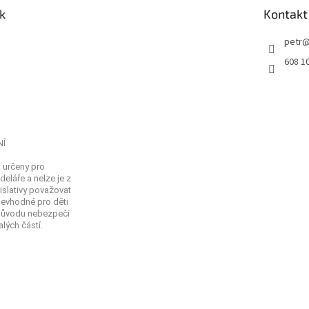
k
Kontakt
petr
608 1
NÍ
 určeny pro
eláře a nelze je z
islativy považovat
Nevhodné pro děti
 důvodu nebezpečí
lých částí.