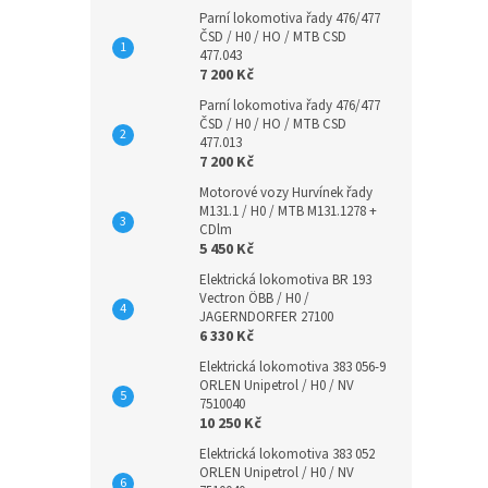
Parní lokomotiva řady 476/477
ČSD / H0 / HO / MTB CSD
477.043
7 200 Kč
Parní lokomotiva řady 476/477
ČSD / H0 / HO / MTB CSD
477.013
7 200 Kč
Motorové vozy Hurvínek řady
M131.1 / H0 / MTB M131.1278 +
CDlm
5 450 Kč
Elektrická lokomotiva BR 193
Vectron ÖBB / H0 /
JAGERNDORFER 27100
6 330 Kč
Elektrická lokomotiva 383 056-9
ORLEN Unipetrol / H0 / NV
7510040
10 250 Kč
Elektrická lokomotiva 383 052
ORLEN Unipetrol / H0 / NV