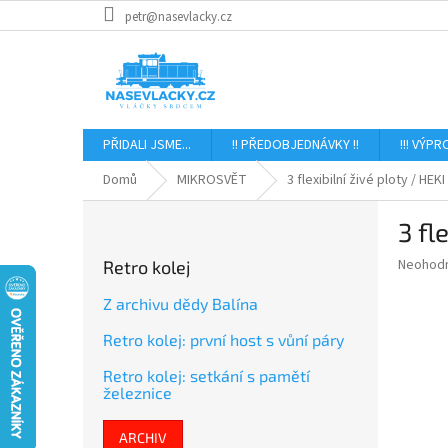
Přejít
petr@nasevlacky.cz
na
obsah
PŘIDALI JSME...
!! PŘEDOBJEDNÁVKY !!
!!! VÝPR
Domů
MIKROSVĚT
3 flexibilní živé ploty / HEK
P
3 fl
o
s
Průměr
Neohod
Retro kolej
t
hodnoce
r
produkt
Z archivu dědy Balína
a
je
Retro kolej: první host s vůní páry
0,0
n
z
n
Retro kolej: setkání s pamětí
5
í
železnice
hvězdič
p
a
ARCHIV