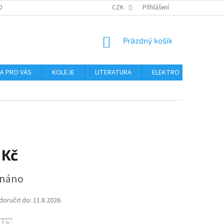
OBNÍCH ÚDAJŮ
CZK
Přihlášení
NÁKUPNÍ
Prázdný košík
KOŠÍK
NA PRO VÁS
KOLEJE
LITERATURA
ELEKTRO
MIKROS
 Kč
dnáno
oručit do:
11.8.2026