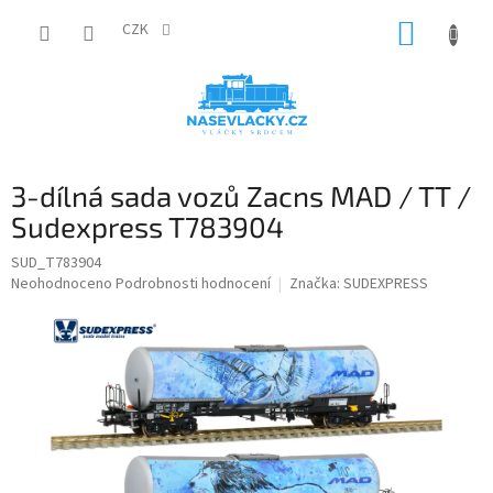
Přejít
NÁKUP
na
CZK
obsah
KOŠÍK
3-dílná sada vozů Zacns MAD / TT /
Sudexpress T783904
SUD_T783904
Průměrné
Neohodnoceno
Podrobnosti hodnocení
Značka:
SUDEXPRESS
hodnocení
produktu
je
0,0
z
5
hvězdiček.