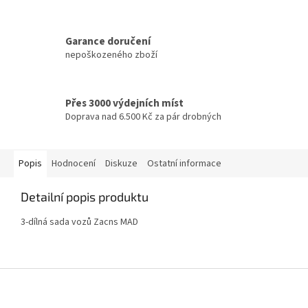
Garance doručení
nepoškozeného zboží
Přes 3000 výdejních míst
Doprava nad 6.500 Kč za pár drobných
Popis
Hodnocení
Diskuze
Ostatní informace
Detailní popis produktu
3-dílná sada vozů Zacns MAD
Z
á
p