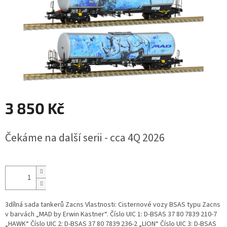
3 850 Kč
Měrná
Čekáme na další serii - cca 4Q 2026
cena:
3dílná sada tankerů Zacns Vlastnosti: Cisternové vozy BSAS typu Zacns
v barvách „MAD by Erwin Kastner“. Číslo UIC 1: D-BSAS 37 80 7839 210-7
„HAWK“ Číslo UIC 2: D-BSAS 37 80 7839 236-2 „LION“ Číslo UIC 3: D-BSAS