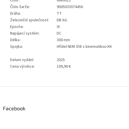
Číslo :
6680012
Číslo šarže:
9005033074456
Dráha:
TT
Železniční společnost:
DB AG
Epocha:
VI.
Napájecí systém:
DC
Délka :
300 mm
Spojka:
Hřídel NEM 358 s kinematikou KK
Datum vydání:
2025
Cena výrobce:
109,90 €
Z
á
p
a
Facebook
t
í