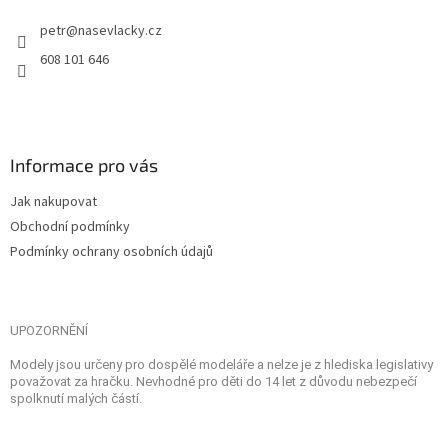
petr
@
nasevlacky.cz
608 101 646
Informace pro vás
Jak nakupovat
Obchodní podmínky
Podmínky ochrany osobních údajů
UPOZORNĚNÍ
Modely jsou určeny pro dospělé modeláře a nelze je z hlediska legislativy
považovat za hračku. Nevhodné pro děti do 14 let z důvodu nebezpečí
spolknutí malých částí.