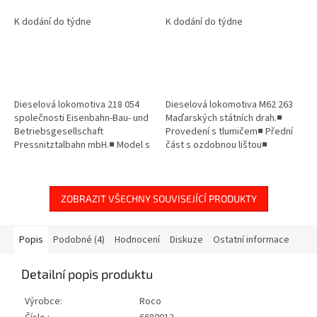
N / Fleischmann 7370022
Fleischmann 7360025
K dodání do týdne
K dodání do týdne
Dieselová lokomotiva 218 054
Dieselová lokomotiva M62 263
společnosti Eisenbahn-Bau- und
Maďarských státních drah.■
Betriebsgesellschaft
Provedení s tlumičem■ Přední
Pressnitztalbahn mbH.■ Model s
část s ozdobnou lištou■
jemnými, samostatně
Provozní stav: 80. léta 20.
aplikovanými zásuvnými díly■
stoletíHistorie lokomotivy M62,
Přepínatelné...
v...
ZOBRAZIT VŠECHNY SOUVISEJÍCÍ PRODUKTY
Popis
Podobné (4)
Hodnocení
Diskuze
Ostatní informace
Detailní popis produktu
Výrobce:
Roco