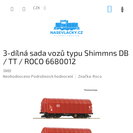
Přejít
NÁKUP
na
CZK
obsah
KOŠÍK
3-dílná sada vozů typu Shimmns DB
/ TT / ROCO 6680012
3865
Průměrné
Neohodnoceno
Podrobnosti hodnocení
Značka:
Roco
hodnocení
produktu
je
0,0
z
5
hvězdiček.