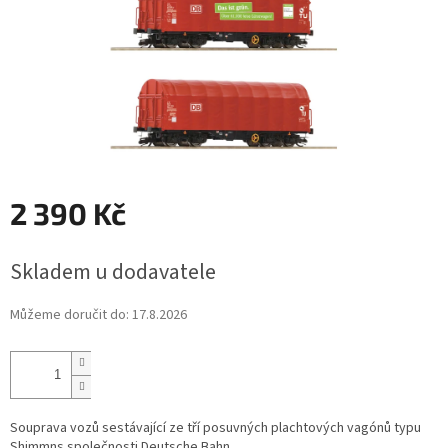
2 390 Kč
Měrná
Skladem u dodavatele
cena:
Můžeme doručit do:
17.8.2026
Souprava vozů sestávající ze tří posuvných plachtových vagónů typu
Shimmns společnosti Deutsche Bahn.