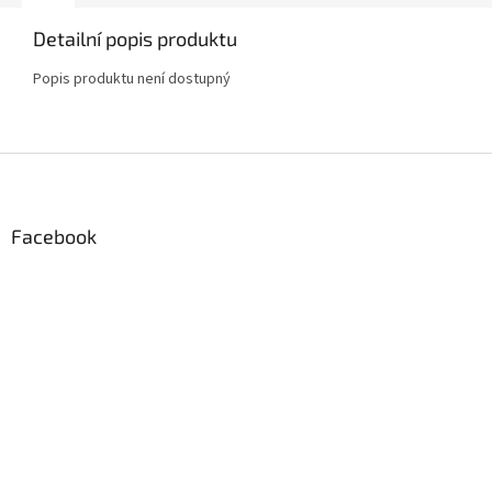
Detailní popis produktu
Popis produktu není dostupný
Z
á
p
a
Facebook
t
í