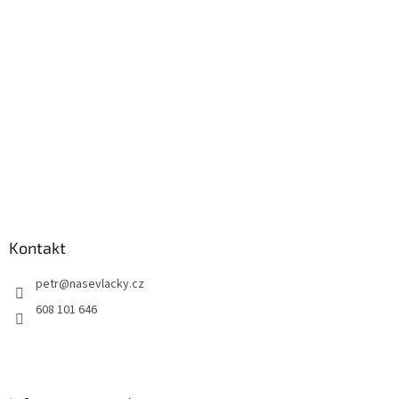
Kontakt
petr
@
nasevlacky.cz
608 101 646