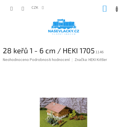
Přejít
NÁKUP
na
CZK
obsah
KOŠÍK
28 keřů 1 - 6 cm / HEKI 1705
1146
Průměrné
Neohodnoceno
Podrobnosti hodnocení
Značka:
HEKI Kittler
hodnocení
produktu
je
0,0
z
5
hvězdiček.