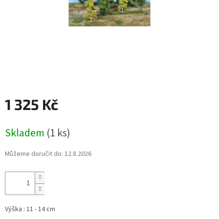
1 325 Kč
Měrná
Skladem
(1 ks)
cena:
Můžeme doručit do:
12.8.2026
Výška : 11 - 14 cm