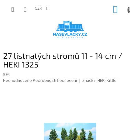
Přejít
NÁKUP
na
CZK
obsah
KOŠÍK
27 listnatých stromů 11 - 14 cm /
HEKI 1325
994
Průměrné
Neohodnoceno
Podrobnosti hodnocení
Značka:
HEKI Kittler
hodnocení
produktu
je
0,0
z
5
hvězdiček.