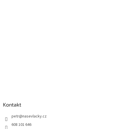
Kontakt
petr
@
nasevlacky.cz
608 101 646