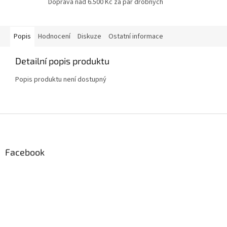
Doprava nad 6.500 Kč za pár drobných
Popis
Hodnocení
Diskuze
Ostatní informace
Detailní popis produktu
Popis produktu není dostupný
Z
á
p
a
Facebook
t
í