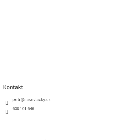
Kontakt
petr
@
nasevlacky.cz
608 101 646