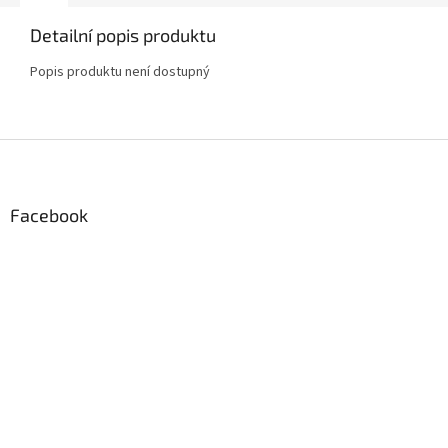
Detailní popis produktu
Popis produktu není dostupný
Z
á
p
a
Facebook
t
í