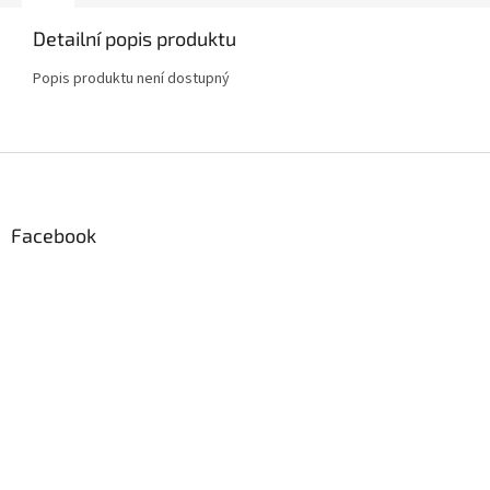
Detailní popis produktu
Popis produktu není dostupný
Z
á
p
a
Facebook
t
í