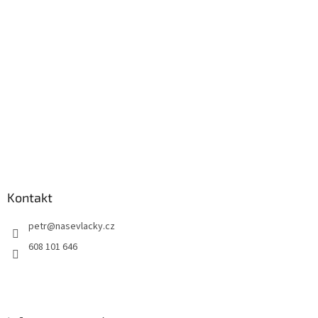
Kontakt
petr
@
nasevlacky.cz
608 101 646