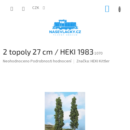
Přejít
NÁKUP
na
CZK
obsah
KOŠÍK
2 topoly 27 cm / HEKI 1983
1070
Průměrné
Neohodnoceno
Podrobnosti hodnocení
Značka:
HEKI Kittler
hodnocení
produktu
je
0,0
z
5
hvězdiček.