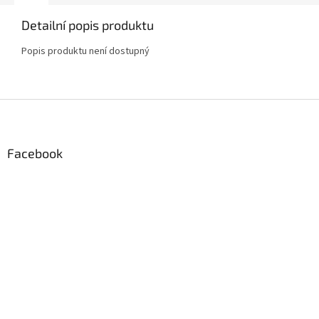
Detailní popis produktu
Popis produktu není dostupný
Z
á
p
a
Facebook
t
í