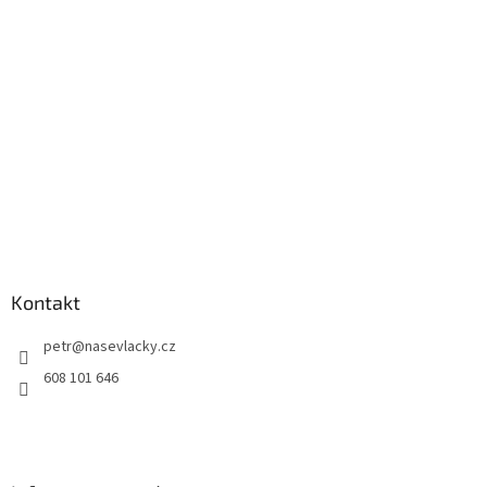
Kontakt
petr
@
nasevlacky.cz
608 101 646