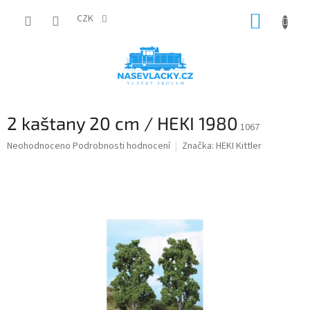
Přejít
NÁKUP
na
CZK
obsah
KOŠÍK
2 kaštany 20 cm / HEKI 1980
1067
Průměrné
Neohodnoceno
Podrobnosti hodnocení
Značka:
HEKI Kittler
hodnocení
produktu
je
0,0
z
5
hvězdiček.