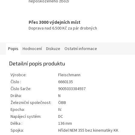
nepoškozeného zboží
Přes 3000 výdejních míst
Doprava nad 6.500 Kč za pár drobných
Popis
Hodnocení
Diskuze
Ostatní informace
Detailní popis produktu
Výrobce:
Fleischmann
Číslo :
6660135
Číslo šarže:
9005033384937
Dráha:
N
Železniční společnost:
ÖBB
Epocha:
IV.
Napájecí systém:
DC
Délka :
136 mm
Spojka:
Hřídel NEM 355 bez kinematiky KK