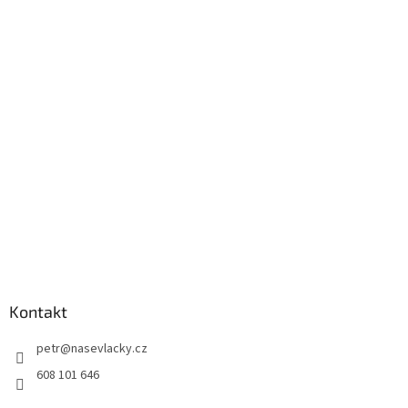
Kontakt
petr
@
nasevlacky.cz
608 101 646