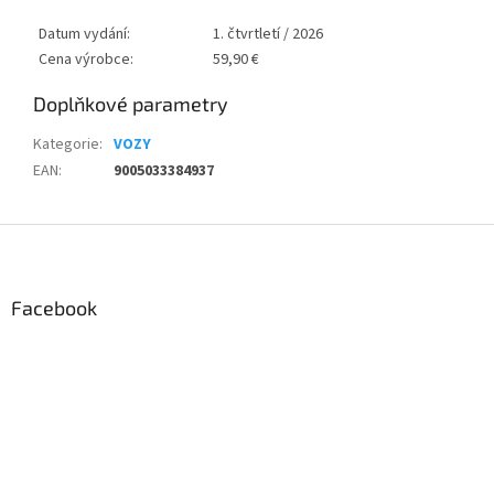
Datum vydání:
1. čtvrtletí / 2026
Cena výrobce:
59,90 €
Doplňkové parametry
Kategorie
:
VOZY
EAN
:
9005033384937
Z
á
p
a
Facebook
t
í