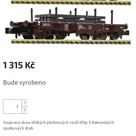
1 315 Kč
Měrná
Bude vyrobeno
cena:
Souprava dvou těžkých plošinových vozů třídy S Rakouských
spolkových drah.