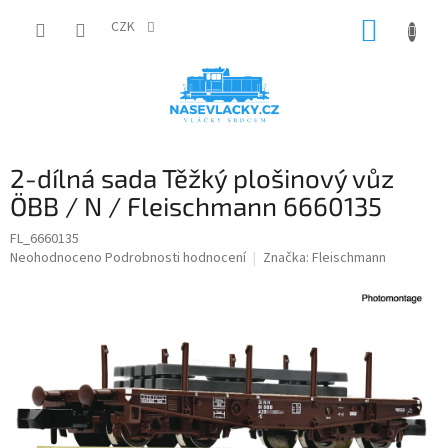
Přejít
NÁKUP
na
CZK
obsah
KOŠÍK
2-dílná sada Těžký plošinový vůz
ÖBB / N / Fleischmann 6660135
FL_6660135
Průměrné
Neohodnoceno
Podrobnosti hodnocení
Značka:
Fleischmann
hodnocení
produktu
je
0,0
z
5
hvězdiček.