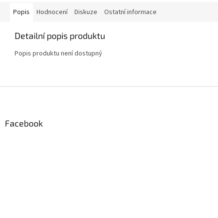
Popis
Hodnocení
Diskuze
Ostatní informace
Detailní popis produktu
Popis produktu není dostupný
Z
á
p
a
Facebook
t
í