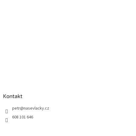
Kontakt
petr
@
nasevlacky.cz
608 101 646