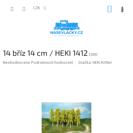
Přejít
NÁKUP
na
CZK
obsah
KOŠÍK
14 bříz 14 cm / HEKI 1412
1000
Průměrné
Neohodnoceno
Podrobnosti hodnocení
Značka:
HEKI Kittler
hodnocení
produktu
je
0,0
z
5
hvězdiček.