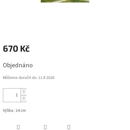
670 Kč
Měrná
Objednáno
cena:
Můžeme doručit do:
11.8.2026
Výška : 14 cm