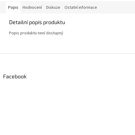
Popis
Hodnocení
Diskuze
Ostatní informace
Detailní popis produktu
Popis produktu není dostupný
Z
á
p
a
Facebook
t
í