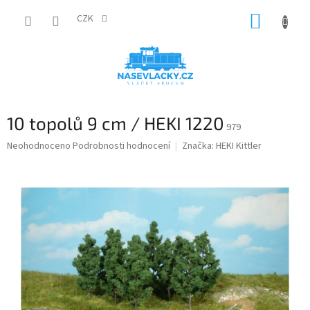
Přejít
NÁKUP
na
CZK
obsah
KOŠÍK
10 topolů 9 cm / HEKI 1220
979
Průměrné
Neohodnoceno
Podrobnosti hodnocení
Značka:
HEKI Kittler
hodnocení
produktu
je
0,0
z
5
hvězdiček.