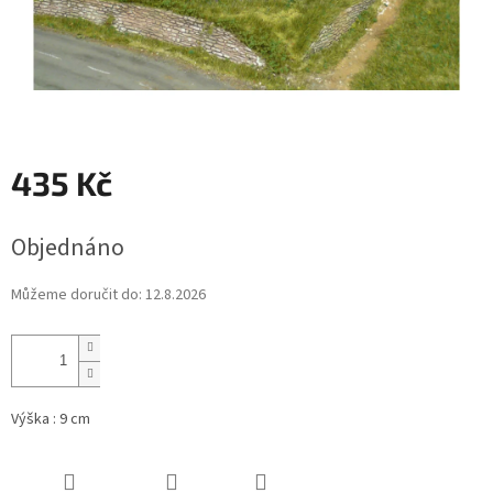
435 Kč
Měrná
Objednáno
cena:
Můžeme doručit do:
12.8.2026
Výška : 9 cm