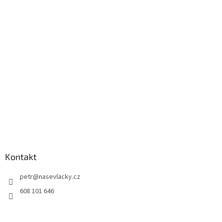
Kontakt
petr
@
nasevlacky.cz
608 101 646