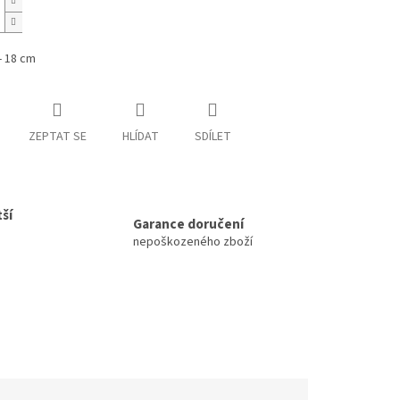
- 18 cm
ZEPTAT SE
HLÍDAT
SDÍLET
ší
Garance doručení
nepoškozeného zboží