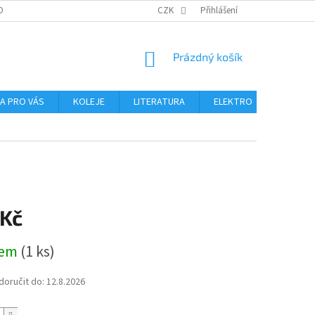
OBNÍCH ÚDAJŮ
CZK
Přihlášení
NÁKUPNÍ
Prázdný košík
KOŠÍK
NA PRO VÁS
KOLEJE
LITERATURA
ELEKTRO
MIKROS
 Kč
dem
(1 ks)
oručit do:
12.8.2026