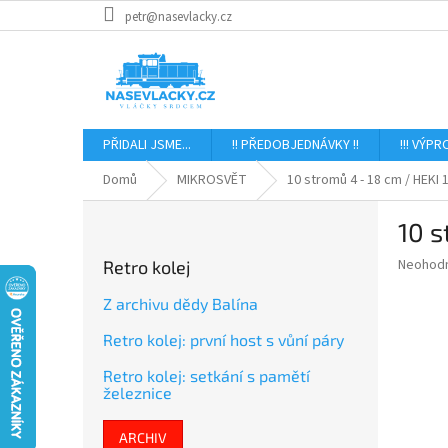
Přejít
petr@nasevlacky.cz
na
obsah
PŘIDALI JSME...
!! PŘEDOBJEDNÁVKY !!
!!! VÝPR
Domů
MIKROSVĚT
10 stromů 4 - 18 cm / HEKI 
P
10 s
o
s
Průměr
Neohod
Retro kolej
t
hodnoce
r
produkt
Z archivu dědy Balína
a
je
Retro kolej: první host s vůní páry
0,0
n
z
n
Retro kolej: setkání s pamětí
5
í
železnice
hvězdič
p
a
ARCHIV