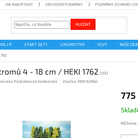
JAK NAKUPOVAT
OBCHODNÍ PODMÍNKY
PODMÍNKY OCHRANY OS
HLEDAT
ODEJ !!!
START SETY
LOKOMOTIVY
VOZY
NAŠE DÍL
1762
tromů 4 - 18 cm / HEKI 1762
1032
né
noceno
Podrobnosti hodnocení
Značka:
HEKI Kittler
ní
775
u
Měrná
Skla
cena:
ek.
Můžeme d