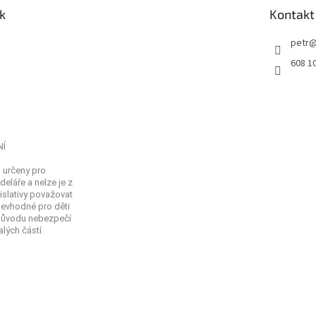
k
Kontakt
petr
608 1
NÍ
 určeny pro
eláře a nelze je z
islativy považovat
Nevhodné pro děti
 důvodu nebezpečí
lých částí.