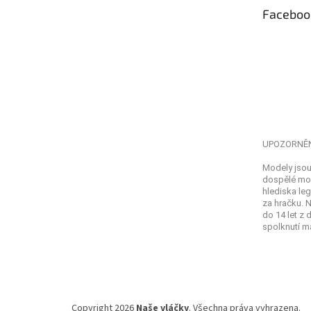
t
Faceboo
í
UPOZORNĚ
Modely jsou
dospělé mod
hlediska leg
za hračku. 
do 14 let z
spolknutí ma
Copyright 2026
Naše vláčky
. Všechna práva vyhrazena.