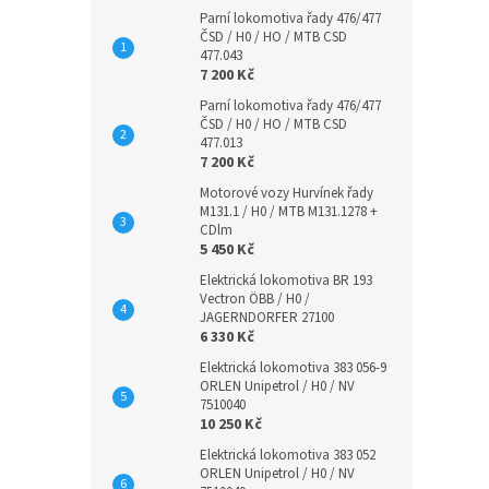
Parní lokomotiva řady 476/477
ČSD / H0 / HO / MTB CSD
477.043
7 200 Kč
Parní lokomotiva řady 476/477
ČSD / H0 / HO / MTB CSD
477.013
7 200 Kč
Motorové vozy Hurvínek řady
M131.1 / H0 / MTB M131.1278 +
CDlm
5 450 Kč
Elektrická lokomotiva BR 193
Vectron ÖBB / H0 /
JAGERNDORFER 27100
6 330 Kč
Elektrická lokomotiva 383 056-9
ORLEN Unipetrol / H0 / NV
7510040
10 250 Kč
Elektrická lokomotiva 383 052
ORLEN Unipetrol / H0 / NV