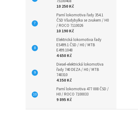
7510040a
10 250 Kč
Parní lokomotiva řady 354.1
ČSD Všudybylka se zvukem / H0
/ ROCO 7110026
10 190 Kč
Elektrická lokomotiva řady
ES499.1 ČSD / H0 / MTB
E499.1048
4 650 Kč
Diesel-elektrická lokomotiva
řady 740 DEZA / H0 / MTB
740310
4 350 Kč
Parní lokomotiva 477 008 ČSD /
H0 / ROCO 7100033
9 895 Kč
Z
á
p
a