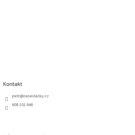
Kontakt
petr
@
nasevlacky.cz
608 101 646