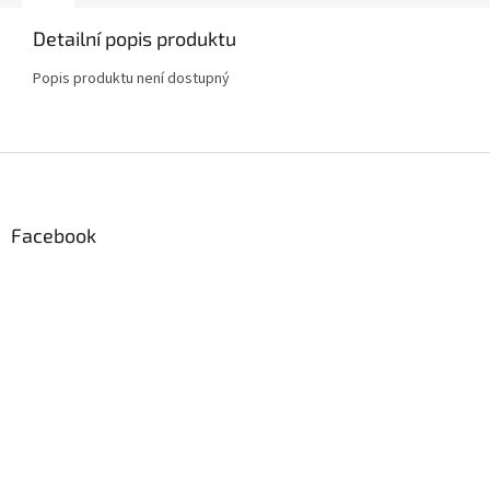
Detailní popis produktu
Popis produktu není dostupný
Z
á
p
a
Facebook
t
í