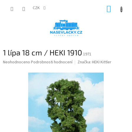
Přejít
NÁKUP
na
CZK
obsah
KOŠÍK
1 lípa 18 cm / HEKI 1910
1971
Průměrné
Neohodnoceno
Podrobnosti hodnocení
Značka:
HEKI Kittler
hodnocení
produktu
je
0,0
z
5
hvězdiček.