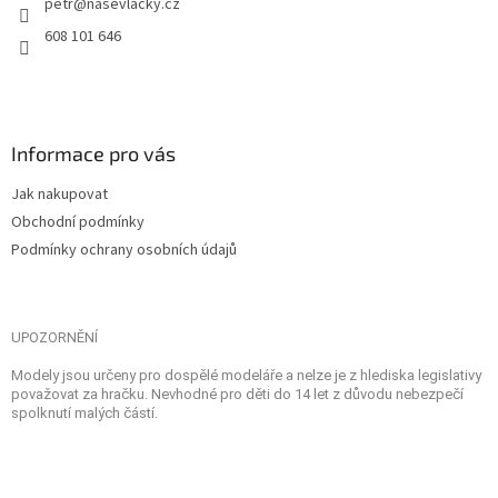
petr
@
nasevlacky.cz
608 101 646
Informace pro vás
Jak nakupovat
Obchodní podmínky
Podmínky ochrany osobních údajů
UPOZORNĚNÍ
Modely jsou určeny pro dospělé modeláře a nelze je z hlediska legislativy
považovat za hračku. Nevhodné pro děti do 14 let z důvodu nebezpečí
spolknutí malých částí.