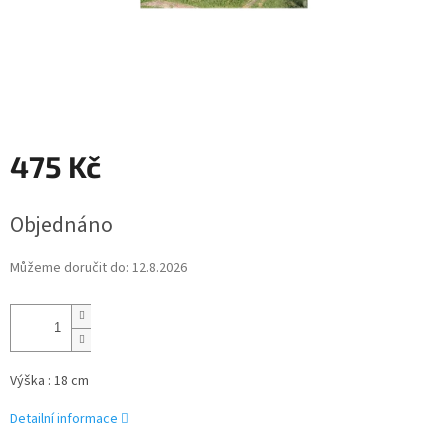
475 Kč
Měrná
Objednáno
cena:
Můžeme doručit do:
12.8.2026
Výška : 18 cm
Detailní informace