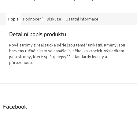
Popis
Hodnocení
Diskuze
Ostatní informace
Detailní popis produktu
Nové stromy z realistické série jsou téměř unikátní. Kmeny jsou
barveny ručně a listy se n
anášejí v několika krocích. Výsledkem
jsou stromy, které splňují nejvyšší standardy kvality a
přirozenosti.
Z
á
p
a
Facebook
t
í