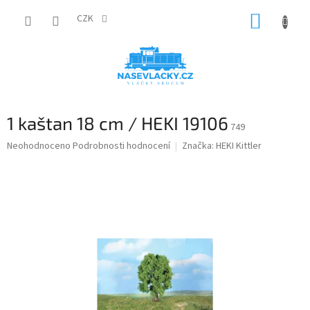
Přejít
NÁKUP
na
CZK
obsah
KOŠÍK
1 kaštan 18 cm / HEKI 19106
749
Průměrné
Neohodnoceno
Podrobnosti hodnocení
Značka:
HEKI Kittler
hodnocení
produktu
je
0,0
z
5
hvězdiček.