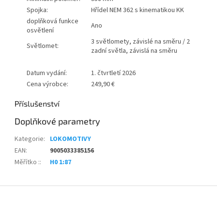
Spojka:
Hřídel NEM 362 s kinematikou KK
doplňková funkce
Ano
osvětlení
3 světlomety, závislé na směru / 2
Světlomet:
zadní světla, závislá na směru
Datum vydání:
1. čtvrtletí 2026
Cena výrobce:
249,90 €
Příslušenství
Doplňkové parametry
Kategorie
:
LOKOMOTIVY
EAN
:
9005033385156
Měřítko :
:
H0 1:87
Z
á
p