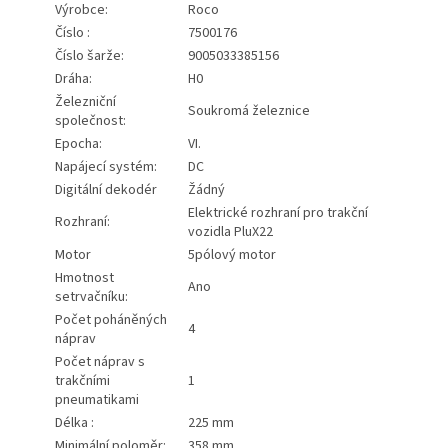
Výrobce:
Roco
Číslo :
7500176
Číslo šarže:
9005033385156
Dráha:
H0
Železniční
Soukromá železnice
společnost:
Epocha:
VI.
Napájecí systém:
DC
Digitální dekodér
Žádný
Elektrické rozhraní pro trakční
Rozhraní:
vozidla PluX22
Motor
5pólový motor
Hmotnost
Ano
setrvačníku:
Počet poháněných
4
náprav
Počet náprav s
trakčními
1
pneumatikami
Délka :
225 mm
Minimální poloměr:
358 mm