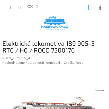
Přejít
NÁKUP
na
CZK
obsah
KOŠÍK
Elektrická lokomotiva 189 905-3
RTC / H0 / ROCO 7500176
ROCO_20250922_43
Průměrné
Neohodnoceno
Podrobnosti hodnocení
Značka:
Roco
hodnocení
produktu
je
0,0
z
5
hvězdiček.