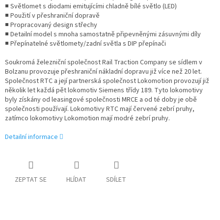
■ Světlomet s diodami emitujícími chladně bílé světlo (LED)
■ Použití v přeshraniční dopravě
■ Propracovaný design střechy
■ Detailní model s mnoha samostatně připevněnými zásuvnými díly
■ Přepínatelné světlomety/zadní světla s DIP přepínači
Soukromá železniční společnost Rail Traction Company se sídlem v
Bolzanu provozuje přeshraniční nákladní dopravu již více než 20 let.
Společnost RTC a její partnerská společnost Lokomotion provozují již
několik let každá pět lokomotiv Siemens třídy 189. Tyto lokomotivy
byly získány od leasingové společnosti MRCE a od té doby je obě
společnosti používají. Lokomotivy RTC mají červené zebrí pruhy,
zatímco lokomotivy Lokomotion mají modré zebrí pruhy.
Detailní informace
ZEPTAT SE
HLÍDAT
SDÍLET