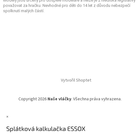
Modely jsou určeny pro dospělé modeláře a nelze je z hlediska legislativy
považovat za hračku. Nevhodné pro děti do 14 let z důvodu nebezpečí
spolknutí malých částí.
Vytvořil Shoptet
Copyright 2026
Naše vláčky
. Všechna práva vyhrazena.
×
Splátková kalkulačka ESSOX