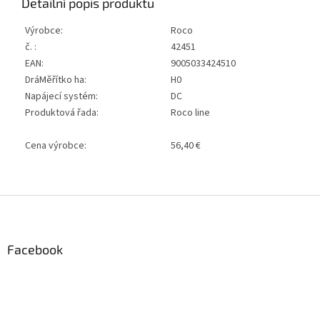
Detailní popis produktu
Výrobce:
Roco
č. :
42451
EAN:
9005033424510
DráMěřítko ha:
H0
Napájecí systém:
DC
Produktová řada:
Roco line
Cena výrobce:
56,40 €
Z
á
p
a
Facebook
t
í