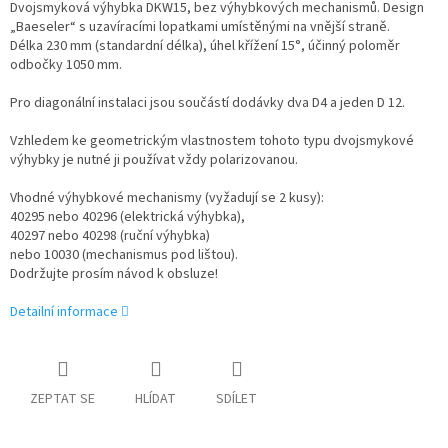
Dvojsmyková výhybka DKW15, bez výhybkových mechanismů. Design
„Baeseler“ s uzavíracími lopatkami umístěnými na vnější straně.
Délka 230 mm (standardní délka), úhel křížení 15°, účinný poloměr
odbočky 1050 mm.
Pro diagonální instalaci jsou součástí dodávky dva D4 a jeden D 12.
Vzhledem ke geometrickým vlastnostem tohoto typu dvojsmykové
výhybky je nutné ji používat vždy polarizovanou.
Vhodné výhybkové mechanismy (vyžadují se 2 kusy):
40295 nebo 40296 (elektrická výhybka),
40297 nebo 40298 (ruční výhybka)
nebo 10030 (mechanismus pod lištou).
Dodržujte prosím návod k obsluze!
Detailní informace
ZEPTAT SE
HLÍDAT
SDÍLET