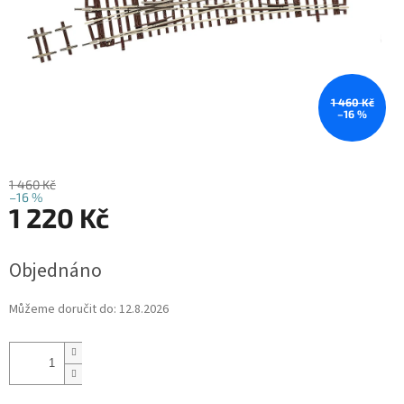
1 460 Kč
–16 %
1 460 Kč
–16 %
1 220 Kč
Měrná
Objednáno
cena:
Můžeme doručit do:
12.8.2026