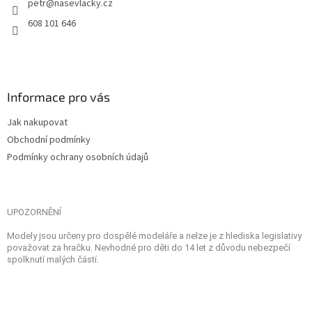
petr
@
nasevlacky.cz
608 101 646
Informace pro vás
Jak nakupovat
Obchodní podmínky
Podmínky ochrany osobních údajů
UPOZORNĚNÍ
Modely jsou určeny pro dospělé modeláře a nelze je z hlediska legislativy
považovat za hračku. Nevhodné pro děti do 14 let z důvodu nebezpečí
spolknutí malých částí.