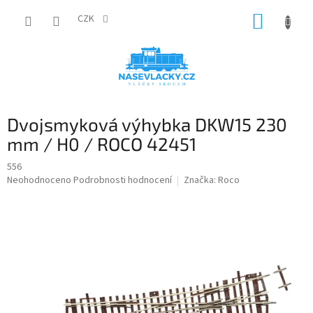
Přejít
NÁKUP
na
CZK
obsah
KOŠÍK
Dvojsmyková výhybka DKW15 230
mm / H0 / ROCO 42451
556
Průměrné
Neohodnoceno
Podrobnosti hodnocení
Značka:
Roco
hodnocení
produktu
je
0,0
z
5
hvězdiček.