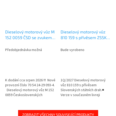
Dieselový motorový vůz M
Dieselový motorový vůz
152 0059 ČSD se zvukem /
810 159 s přívěsem ZSSK /
TT / ROCO 7790001
TT / ROCO 7780005
Předobjednávka možná
Bude vyrobeno
K dodání cca srpen 2026 !!! Nové
1Q/2027 Dieselový motorový
provozní číslo 70 54 24-29 093-4.
vůz 810 159 s přívěsem
Dieselový motorový vůz M 152
Slovenských státních drah.■
0059 Československých
Verze v současném livreji
státních drah v původním
ZSSK.■ Detailní model se
provedení s...
samostatně aplikovanými
zásuvnými díly.■...
ZOBRAZIT VŠECHNY SOUVISEJÍCÍ PRODUKTY