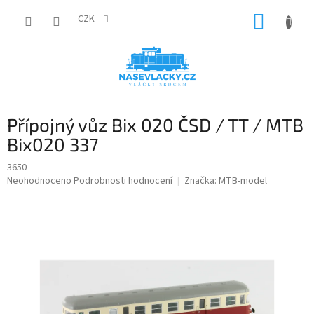
Přejít
NÁKUP
na
CZK
obsah
KOŠÍK
Přípojný vůz Bix 020 ČSD / TT / MTB
Bix020 337
3650
Průměrné
Neohodnoceno
Podrobnosti hodnocení
Značka:
MTB-model
hodnocení
produktu
je
0,0
z
5
hvězdiček.