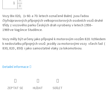
Vozy Bix 020, (v 60. a 70. letech označené Balm) jsou řadou
čtyřnápravových přípojných velkoprostorových osobních vozů druhé
třídy z vozového parku Českých drah vyrobeny v letech 1958–
1969 ve Vagónce Studénce.
Vozy měly být určeny jako přípojné k motorovým vozům 820. Vzhledem
k nedostatku přípojných vozů jezdily za motorovými vozy všech řad (
830, 820 , 850) i jako samostatné vlaky za lokomotivou.
Detailní informace
ZEPTAT SE
HLÍDAT
SDÍLET