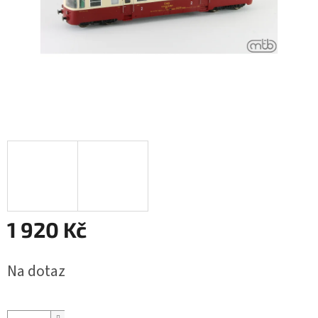
1 920 Kč
Měrná
Na dotaz
cena: