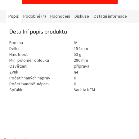
Popis
Podobné (4)
Hodnocení
Diskuze
Ostatní informace
Detailní popis produktu
Epocha
IV.
Délka
154 mm
Hmotnost
53 g
Min. poloměr oblouku
280 mm
Osvětlení
připrava
Zvuk
ne
Počet hnaných náprav
0
Počet bandáž. náprav
0
Spřáhlo
šachta NEM
Z
á
p