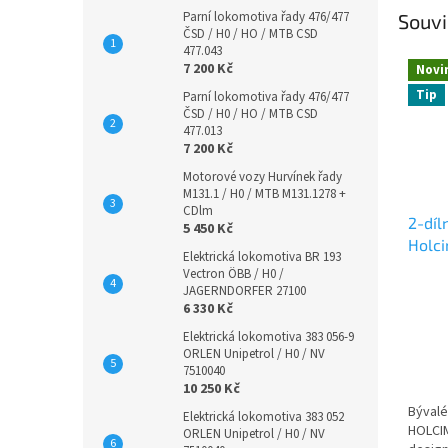
Parní lokomotiva řady 476/477
Souvi
ČSD / H0 / HO / MTB CSD
477.043
7 200 Kč
Novi
Tip
Parní lokomotiva řady 476/477
ČSD / H0 / HO / MTB CSD
477.013
7 200 Kč
Motorové vozy Hurvínek řady
M131.1 / H0 / MTB M131.1278 +
CDlm
2-díl
5 450 Kč
Holc
Elektrická lokomotiva BR 193
6600
Vectron ÖBB / H0 /
JAGERNDORFER 27100
6 330 Kč
Elektrická lokomotiva 383 056-9
ORLEN Unipetrol / H0 / NV
7510040
10 250 Kč
Bývalé
Elektrická lokomotiva 383 052
HOLCI
ORLEN Unipetrol / H0 / NV