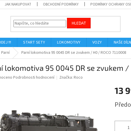
JAK NAKUPOVAT
OBCHODNÍ PODMÍNKY
PODMÍNKY OCHRANY OS
HLEDAT
ODEJ !!!
START SETY
LOKOMOTIVY
VOZY
NAŠE DÍL
Parní
Parní lokomotiva 95 0045 DR se zvukem / H0 / ROCO 7110008
ní lokomotiva 95 0045 DR se zvukem /
né
noceno
Podrobnosti hodnocení
Značka:
Roco
ní
13 
u
Měrná
Předo
cena:
ek.