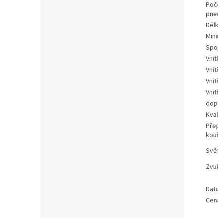
Poče
pne
Délk
Mini
Spo
Vnit
Vnit
Vnit
Vnit
dop
Kval
Pře
kou
Svě
Zvu
Dat
Cen