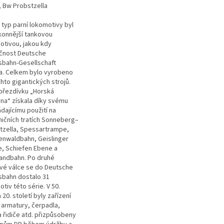
, Bw Probstzella
 typ parní lokomotivy byl
konnější tankovou
otivou, jakou kdy
čnost Deutsche
sbahn-Gesellschaft
la. Celkem bylo vyrobeno
hto gigantických strojů.
přezdívku „Horská
vna“ získala díky svému
dajícímu použití na
ničních tratích Sonneberg–
tzella, Spessartrampe,
enwaldbahn, Geislinger
e, Schiefen Ebene a
andbahn. Po druhé
vé válce se do Deutsche
sbahn dostalo 31
tiv této série. V 50.
 20. století byly zařízení
 armatury, čerpadla,
 řidiče atd. přizpůsobeny