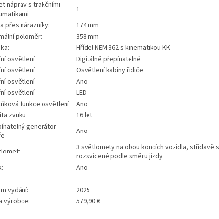
t náprav s trakčními
1
umatikami
a přes nárazníky:
174 mm
mální poloměr:
358 mm
jka:
Hřídel NEM 362 s kinematikou KK
řní osvětlení
Digitálně přepínatelné
řní osvětlení
Osvětlení kabiny řidiče
řní osvětlení
Ano
řní osvětlení
LED
lňková funkce osvětlení
Ano
ita zvuku
16 let
pínatelný generátor
Ano
ře
3 světlomety na obou koncích vozidla, střídavě 
tlomet:
rozsvícené podle směru jízdy
k:
Ano
um vydání:
2025
a výrobce:
579,90 €