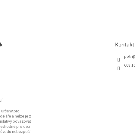
k
Kontakt
petr
608 1
NÍ
 určeny pro
eláře a nelze je z
islativy považovat
Nevhodné pro děti
 důvodu nebezpečí