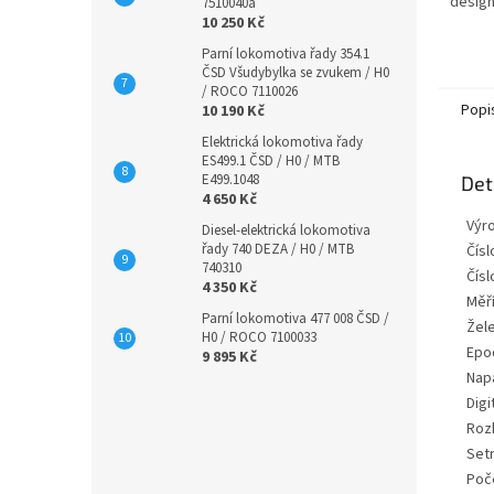
desig
7510040a
10 250 Kč
Parní lokomotiva řady 354.1
ČSD Všudybylka se zvukem / H0
/ ROCO 7110026
Popi
10 190 Kč
Elektrická lokomotiva řady
ES499.1 ČSD / H0 / MTB
E499.1048
Det
4 650 Kč
Výr
Diesel-elektrická lokomotiva
řady 740 DEZA / H0 / MTB
Číslo
740310
Čísl
4 350 Kč
Měří
Parní lokomotiva 477 008 ČSD /
Žele
H0 / ROCO 7100033
Epo
9 895 Kč
Nap
Digi
Rozh
Setr
Poč