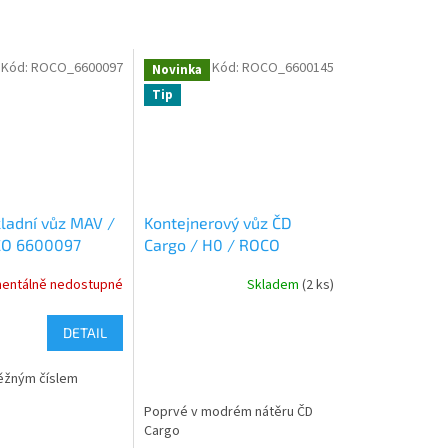
Kód:
ROCO_6600097
Kód:
ROCO_6600145
Novinka
Tip
kladní vůz MAV /
Kontejnerový vůz ČD
CO 6600097
Cargo / H0 / ROCO
6600145
entálně nedostupné
Skladem
(2 ks)
DETAIL
ěžným číslem
Poprvé v modrém nátěru ČD
Cargo