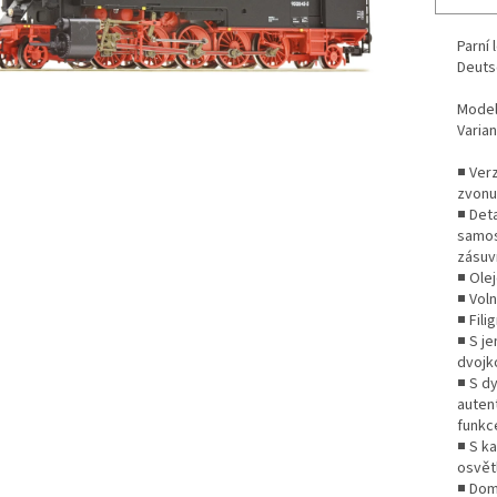
Parní
Deuts
Model
Varian
■ Ver
zvonu
■ Det
samos
zásuv
■ Ole
■ Voln
■ Fil
■ S j
dvojk
■ S d
auten
funkc
■ S k
osvět
■ Dom