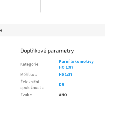
ce
Doplňkové parametry
Parní lokomotivy
Kategorie
:
HO 1:87
Měřítko :
:
H0 1:87
Železniční
DR
společnost :
:
Zvuk :
:
ANO