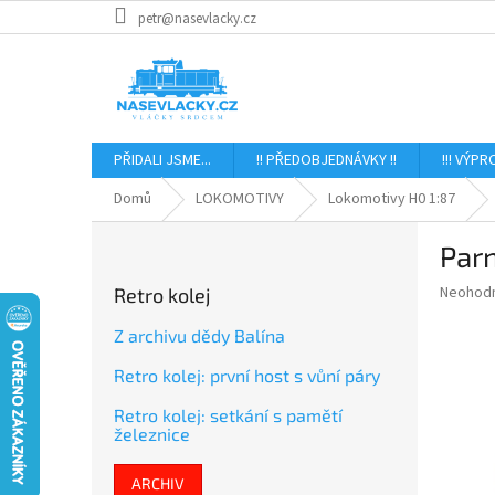
Přejít
petr@nasevlacky.cz
na
obsah
PŘIDALI JSME...
!! PŘEDOBJEDNÁVKY !!
!!! VÝPR
Domů
LOKOMOTIVY
Lokomotivy H0 1:87
P
Par
o
s
Průměr
Neohod
Retro kolej
t
hodnoce
r
produkt
Z archivu dědy Balína
a
je
Retro kolej: první host s vůní páry
0,0
n
z
n
Retro kolej: setkání s pamětí
5
í
železnice
hvězdič
p
a
ARCHIV