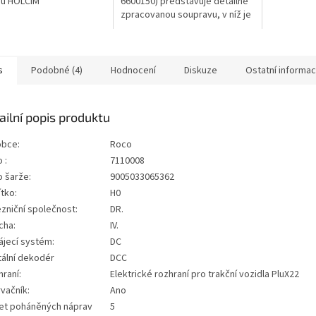
nu HOLCIM
6600150) představuje detailně
zpracovanou soupravu, v níž je
jeden vůz vybaven
nástupištěm brzdaře.
Technické údaje:...
s
Podobné (4)
Hodnocení
Diskuze
Ostatní informa
ailní popis produktu
obce:
Roco
 :
7110008
o šarže:
9005033065362
tko:
H0
zniční společnost:
DR.
cha:
IV.
ájecí systém:
DC
tální dekodér
DCC
raní:
Elektrické rozhraní pro trakční vozidla PluX22
vačník:
Ano
et poháněných náprav
5