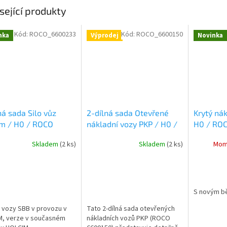
sející produkty
Kód:
ROCO_6600233
Kód:
ROCO_6600150
nka
Výprodej
Novinka
ná sada Silo vůz
2-dílná sada Otevřené
Krytý ná
im / H0 / ROCO
nákladní vozy PKP / H0 /
H0 / RO
233
ROCO 6600150
Skladem
(2 ks)
Skladem
(2 ks)
Mom
S novým b
 vozy SBB v provozu v
Tato 2-dílná sada otevřených
M, verze v současném
nákladních vozů PKP (ROCO