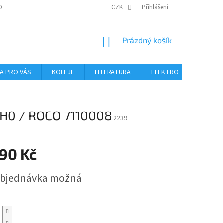
OBNÍCH ÚDAJŮ
CZK
Přihlášení
NÁKUPNÍ
Prázdný košík
KOŠÍK
NA PRO VÁS
KOLEJE
LITERATURA
ELEKTRO
MIKROS
 H0 / ROCO 7110008
2239
990 Kč
bjednávka možná