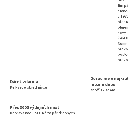
postu
tím p
stand
a 197
přest
oleje
nový 
Železn
Sonne
provo
posle
provo
Doručíme v nejkrat
Dárek zdarma
možné době
Ke každé objednávce
zboží skladem.
Přes 3000 výdejních míst
Doprava nad 6.500 Kč za pár drobných