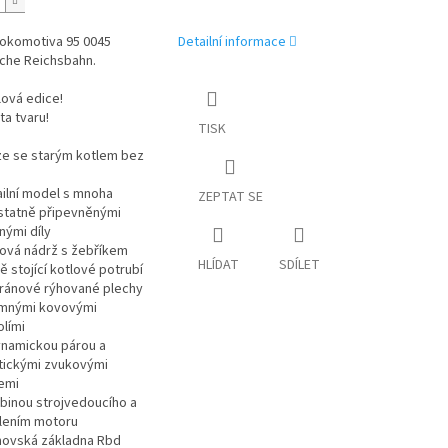
 lokomotiva 95 0045
Detailní informace
che Reichsbahn.
ová edice!
ta tvaru!
TISK
ze se starým kotlem bez
ailní model s mnoha
ZEPTAT SE
tatně připevněnými
nými díly
jová nádrž s žebříkem
HLÍDAT
SDÍLET
ě stojící kotlové potrubí
igránové rýhované plechy
emnými kovovými
olími
ynamickou párou a
tickými zvukovými
emi
abinou strojvedoucího a
lením motoru
ovská základna Rbd