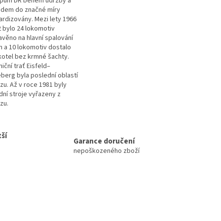
pům DR během údržby a
ádem do značné míry
ardizovány. Mezi lety 1966
2 bylo 24 lokomotiv
avěno na hlavní spalování
m a 10 lokomotiv dostalo
kotel bez krmné šachty.
iční trať Eisfeld–
berg byla poslední oblastí
zu. Až v roce 1981 byly
dní stroje vyřazeny z
zu.
ší
Garance doručení
nepoškozeného zboží