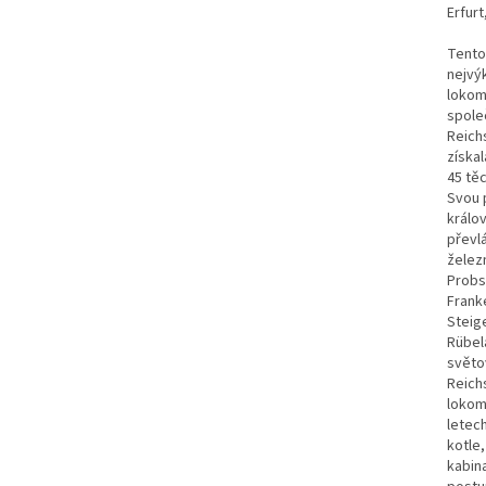
Erfurt
Tento
nejvý
lokom
spole
Reich
získa
45 těc
Svou 
králo
převlá
želez
Probs
Frank
Steig
Rübel
světo
Reich
lokomo
letech
kotle,
kabina