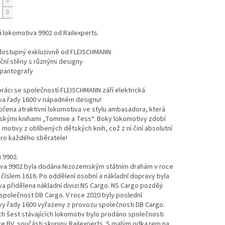
á lokomotiva 9902 od Railexperts.
dostupný exkluzivně od FLEISCHMANN
ční stěny s různými designy
pantografy
ráci se společností FLEISCHMANN září elektrická
va řady 1600 v nápadném designu!
ořena atraktivní lokomotiva ve stylu ambasadora, která
tskými knihami „Tommie a Tess“. Boky lokomotivy zdobí
motivy z oblíbených dětských knih, což z ní činí absolutní
pro každého sběratele!
 9902:
va 9902 byla dodána Nizozemským státním drahám v roce
číslem 1616. Po oddělení osobní a nákladní dopravy byla
a přidělena nákladní divizi NS Cargo. NS Cargo později
společnost DB Cargo. V roce 2020 byly poslední
vy řady 1600 vyřazeny z provozu společnosti DB Cargo.
h šest stávajících lokomotiv bylo prodáno společnosti
e BV, součásti skupiny Railexperts. S malým odkazem na