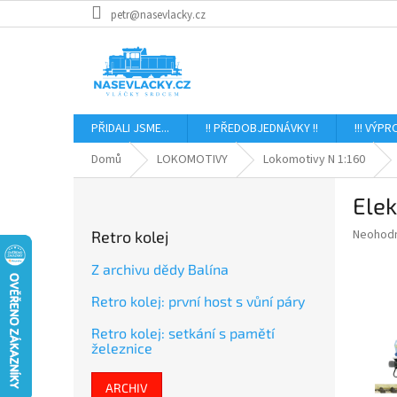
Přejít
petr@nasevlacky.cz
na
obsah
PŘIDALI JSME...
!! PŘEDOBJEDNÁVKY !!
!!! VÝPR
Domů
LOKOMOTIVY
Lokomotivy N 1:160
P
Elek
o
s
Průměr
Neohod
Retro kolej
t
hodnoce
r
produkt
Z archivu dědy Balína
a
je
Retro kolej: první host s vůní páry
0,0
n
z
n
Retro kolej: setkání s pamětí
5
í
železnice
hvězdič
p
a
ARCHIV