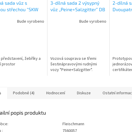
ná sada vůz s
3-dílná sada 2 výsypný
2-dílná 
nou střechou "SKW
vůz „Peine+Salzgitter“ DB
Dvoupatr
eritz" DB-AG / N /
/ N / FLEISCHMANN
DR/VEB /
Bude vyrobeno
Bude vyrobeno
SCHMANN 6660172
6660150
FLEISCH
 představení, žebříky a
Vozová souprava se třemi
Prototypov
ní prostor
šestinápravovými rudnými
jednorázov
vozy "Peine+Salzgitter".
certifikát
s
Podobné (4)
Hodnocení
Diskuze
Ostatní informa
ailní popis produktu
obce:
Fleischmann
 :
7560057