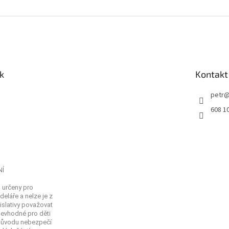
k
Kontakt
petr
608 1
NÍ
 určeny pro
eláře a nelze je z
islativy považovat
Nevhodné pro děti
 důvodu nebezpečí