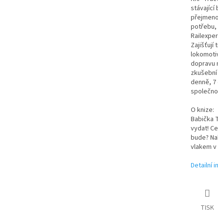
stávající
přejmenov
potřebu, 
Railexper
Zajišťují
lokomotiv
dopravu n
zkušební 
denně, 7 
společnos
O knize:
Babička 
vydat! Ce
bude? Nah
vlakem v 
Detailní 
TISK