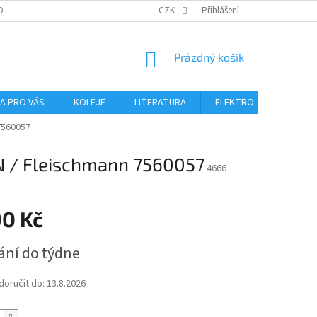
OBNÍCH ÚDAJŮ
CZK
Přihlášení
NÁKUPNÍ
Prázdný košík
KOŠÍK
NA PRO VÁS
KOLEJE
LITERATURA
ELEKTRO
MIKROS
 7560057
 N / Fleischmann 7560057
4666
90 Kč
ání do týdne
oručit do:
13.8.2026