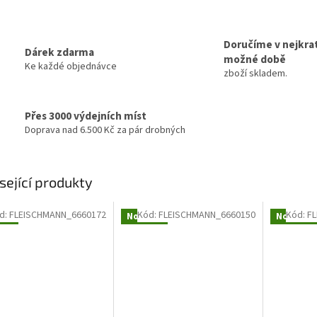
Doručíme v nejkrat
Dárek zdarma
možné době
Ke každé objednávce
zboží skladem.
Přes 3000 výdejních míst
Doprava nad 6.500 Kč za pár drobných
sející produkty
d:
FLEISCHMANN_6660172
Kód:
FLEISCHMANN_6660150
Kód:
F
nka
Novinka
Novinka