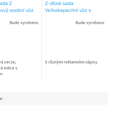
sada 2
2-dílná sada
ový osobní vůz
Velkokapacitní vůz s
 N /
posuvnou stěnou
Bude vyrobeno
Bude vyrobeno
MANN 6260094
Wascosa / N /
FLEISCHMANN 6660155
á verze,
S různými reklamními nápisy
á edice s
em
ce