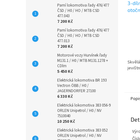
3-díl
Parní lokomotiva řady 476/477
otoč
ČSD / H0 / HO / MTB CSD
477.043
Piest
7 200 Kč
FLEI
Parní lokomotiva řady 476/477
ČSD / H0 / HO / MTB CSD
477.013
7 200 Kč
Motorové vozy Hurvínek řady
M131.1 / H0 / MTB M131.1278 +
Skvělá
CDlm
jevišt
5 450 Kč
Elektrická lokomotiva BR 193
Vectron ÖBB / H0 /
JAGERNDORFER 27100
6 330 Kč
Popi
Elektrická lokomotiva 383 056-9
ORLEN Unipetrol / H0 / NV
7510040
Det
10 250 Kč
Elektrická lokomotiva 383 052
Výr
ORLEN Unipetrol / H0 / NV
Číslo