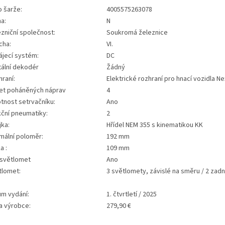
o šarže:
4005575263078
a:
N
zniční společnost:
Soukromá železnice
cha:
VI.
ájecí systém:
DC
tální dekodér
Žádný
raní:
Elektrické rozhraní pro hnací vozidla N
et poháněných náprav
4
tnost setrvačníku:
Ano
kční pneumatiky:
2
jka:
Hřídel NEM 355 s kinematikou KK
mální poloměr:
192 mm
a :
109 mm
 světlomet
Ano
tlomet:
3 světlomety, závislé na směru / 2 zadn
um vydání:
1. čtvrtletí / 2025
a výrobce:
279,90 €