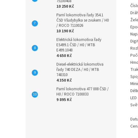
7510040a
Čísl
10 250 Kč
Dráh
Parní lokomotiva řady 354.1
Žele
ČSD Všudybylka se zvukem / H0
/ ROCO 7110026
Epo
10 190 Kč
Nap
Elektrická lokomotiva řady
Digi
ES499.1 ČSD / H0 / MTB
Rozh
E499.1048
Poč
4 650 Kč
Hmo
Diesel-elektrická lokomotiva
Tra
řady 740 DEZA / H0 / MTB
740310
Spo
4 350 Kč
Mini
Parní lokomotiva 477 008 ČSD /
Délk
H0 / ROCO 7100033
LED
9 895 Kč
Svě
Dat
Cen