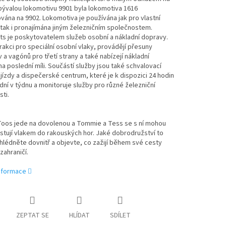
 bývalou lokomotivu 9901 byla lokomotiva 1616
ána na 9902. Lokomotiva je používána jak pro vlastní
tak i pronajímána jiným železničním společnostem.
ts je poskytovatelem služeb osobní a nákladní dopravy.
 trakci pro speciální osobní vlaky, provádějí přesuny
 a vagónů pro třetí strany a také nabízejí nákladní
a poslední míli. Součástí služby jsou také schvalovací
jízdy a dispečerské centrum, které je k dispozici 24 hodin
dní v týdnu a monitoruje služby pro různé železniční
ti.
Toos jede na dovolenou a Tommie a Tess se s ní mohou
stují vlakem do rakouských hor. Jaké dobrodružství to
lédněte dovnitř a objevte, co zažijí během své cesty
zahraničí.
informace
ZEPTAT SE
HLÍDAT
SDÍLET