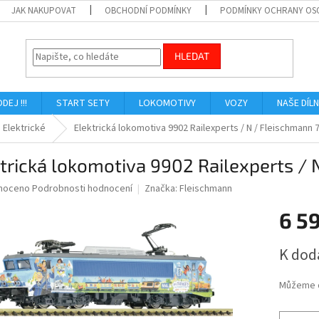
JAK NAKUPOVAT
OBCHODNÍ PODMÍNKY
PODMÍNKY OCHRANY OS
HLEDAT
ODEJ !!!
START SETY
LOKOMOTIVY
VOZY
NAŠE DÍL
Elektrické
Elektrická lokomotiva 9902 Railexperts / N / Fleischmann
trická lokomotiva 9902 Railexperts /
né
noceno
Podrobnosti hodnocení
Značka:
Fleischmann
ní
6 5
u
Měrná
K dod
cena:
ek.
Můžeme d