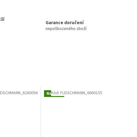
ší
Garance doručení
nepoškozeného zboží
LEISCHMANN_6260094
Kód:
FLEISCHMANN_6660155
Novinka