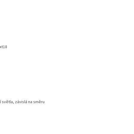
ext18
í světla, závislá na směru