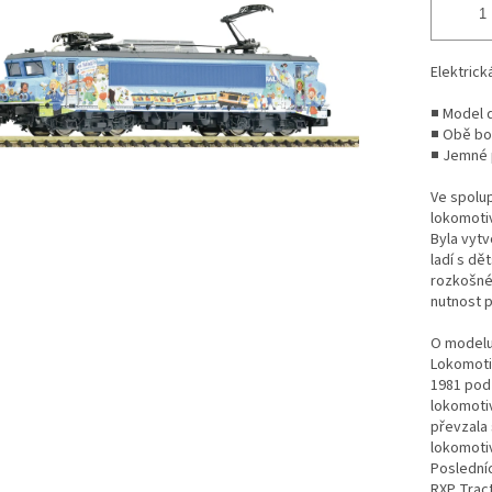
Elektrick
■ Model 
■ Obě bo
■ Jemné 
Ve spolup
lokomoti
Byla vytv
ladí s dě
rozkošné 
nutnost 
O modelu
Lokomoti
1981 pod 
lokomotiv
převzala 
lokomoti
Posledníc
RXP Tract