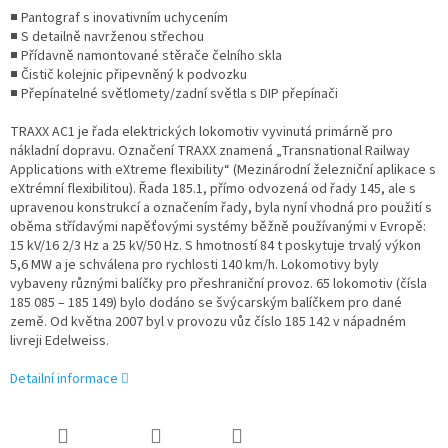
■ Pantograf s inovativním uchycením
■ S detailně navrženou střechou
■ Přídavně namontované stěrače čelního skla
■ Čistič kolejnic připevněný k podvozku
■ Přepínatelné světlomety/zadní světla s DIP přepínači
TRAXX AC1 je řada elektrických lokomotiv vyvinutá primárně pro
nákladní dopravu. Označení TRAXX znamená „Transnational Railway
Applications with eXtreme flexibility“ (Mezinárodní železniční aplikace s
eXtrémní flexibilitou). Řada 185.1, přímo odvozená od řady 145, ale s
upravenou konstrukcí a označením řady, byla nyní vhodná pro použití s ​​
oběma střídavými napěťovými systémy běžně používanými v Evropě:
15 kV/16 2/3 Hz a 25 kV/50 Hz. S hmotností 84 t poskytuje trvalý výkon
5,6 MW a je schválena pro rychlosti 140 km/h. Lokomotivy byly
vybaveny různými balíčky pro přeshraniční provoz. 65 lokomotiv (čísla
185 085 – 185 149) bylo dodáno se švýcarským balíčkem pro dané
země. Od května 2007 byl v provozu vůz číslo 185 142 v nápadném
livreji Edelweiss.
Detailní informace