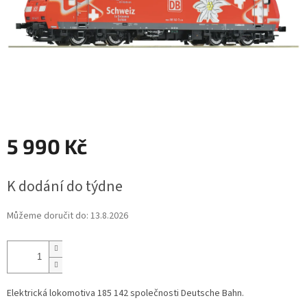
5 990 Kč
Měrná
K dodání do týdne
cena:
Můžeme doručit do:
13.8.2026
Elektrická lokomotiva 185 142 společnosti Deutsche Bahn.