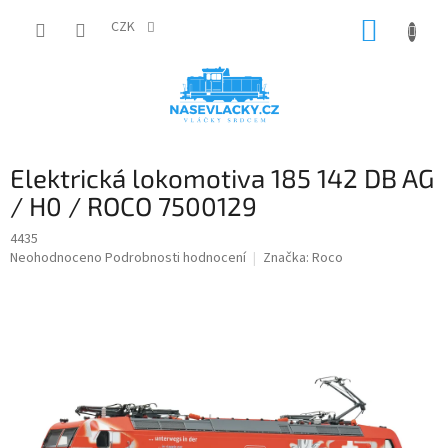
Přejít
NÁKUP
na
CZK
obsah
KOŠÍK
Elektrická lokomotiva 185 142 DB AG
/ H0 / ROCO 7500129
4435
Průměrné
Neohodnoceno
Podrobnosti hodnocení
Značka:
Roco
hodnocení
produktu
je
0,0
z
5
hvězdiček.