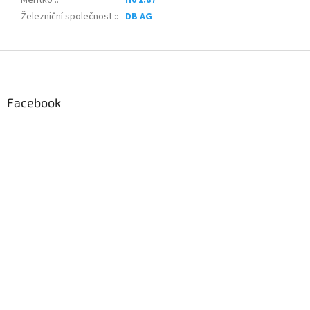
Železniční společnost :
:
DB AG
Z
á
p
a
Facebook
t
í