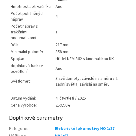
Hmotnost setrvačníku:
Ano
Počet poháněných
4
náprav
Počet náprav s
trakčními
1
pneumatikami
Délka:
217 mm
Minimální poloměr:
358 mm
Spojka:
Hřídel NEM 362 s kinematikou KK
doplňková funkce
Ano
osvětlení
3 světlomety, závislé na směru / 2
Světlomet:
zadní světla, závislá na směru
Datum vydání:
4. čtvrtletí / 2025
Cena výrobce:
259,90 €
Doplňkové parametry
Kategorie
:
Elektrické lokomotivy HO 1:87
Měřítko :
:
H0 1:87