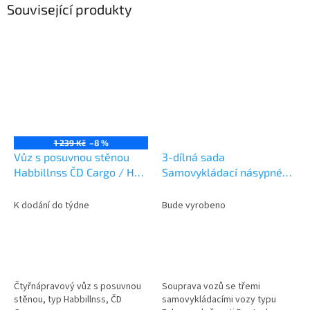
Související produkty
1 239 Kč
–8 %
Vůz s posuvnou stěnou
3-dílná sada
Habbillnss ČD Cargo / H0
Samovykládací násypné
/ ROCO 6600167
vozy Falns DB / H0 /
ROCO 6600135
K dodání do týdne
Bude vyrobeno
Čtyřnápravový vůz s posuvnou
Souprava vozů se třemi
stěnou, typ Habbillnss, ČD
samovykládacími vozy typu