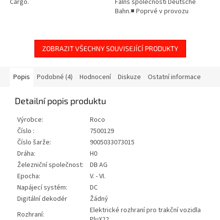
Cargo.
Falns společnosti Deutsche
Bahn.■ Poprvé v provozu
červený livrej■ Ideální pro
formování ucelených vlaků
ZOBRAZIT VŠECHNY SOUVISEJÍCÍ PRODUKTY
Popis
Podobné (4)
Hodnocení
Diskuze
Ostatní informace
Detailní popis produktu
Výrobce:
Roco
Číslo :
7500129
Číslo šarže:
9005033073015
Dráha:
H0
Železniční společnost:
DB AG
Epocha:
V. - VI.
Napájecí systém:
DC
Digitální dekodér
Žádný
Elektrické rozhraní pro trakční vozidla
Rozhraní:
PluX22