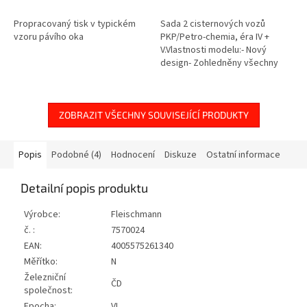
Propracovaný tisk v typickém
Sada 2 cisternových vozů
vzoru pávího oka
PKP/Petro-chemia, éra IV +
V.Vlastnosti modelu:- Nový
design- Zohledněny všechny
konstrukční rozdíly- S kabinou
brzdaře a bez ní- Aplikované
leptané...
ZOBRAZIT VŠECHNY SOUVISEJÍCÍ PRODUKTY
Popis
Podobné (4)
Hodnocení
Diskuze
Ostatní informace
Detailní popis produktu
Výrobce:
Fleischmann
č. :
7570024
EAN:
4005575261340
Měřítko:
N
Železniční
ČD
společnost:
Epocha:
VI