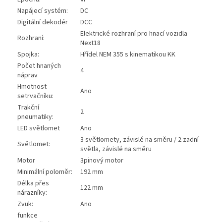
Napájecí systém:
DC
Digitální dekodér
DCC
Elektrické rozhraní pro hnací vozidla
Rozhraní:
Next18
Spojka:
Hřídel NEM 355 s kinematikou KK
Počet hnaných
4
náprav
Hmotnost
Ano
setrvačníku:
Trakční
2
pneumatiky:
LED světlomet
Ano
3 světlomety, závislé na směru / 2 zadní
Světlomet:
světla, závislé na směru
Motor
3pinový motor
Minimální poloměr:
192 mm
Délka přes
122 mm
nárazníky:
Zvuk:
Ano
funkce