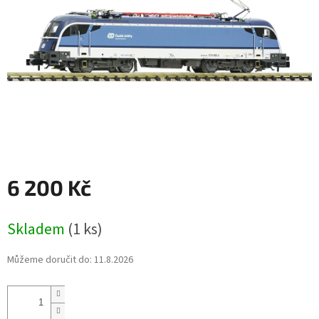
6 200 Kč
Měrná
Skladem
(1 ks)
cena:
Můžeme doručit do:
11.8.2026