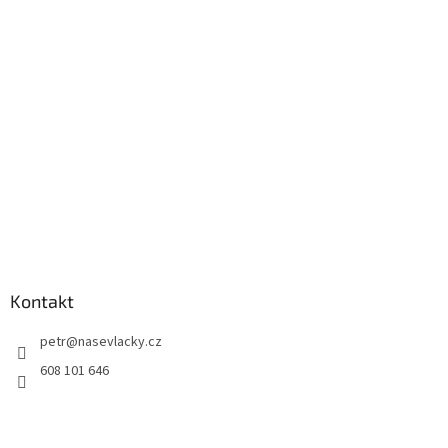
Kontakt
petr
@
nasevlacky.cz
608 101 646