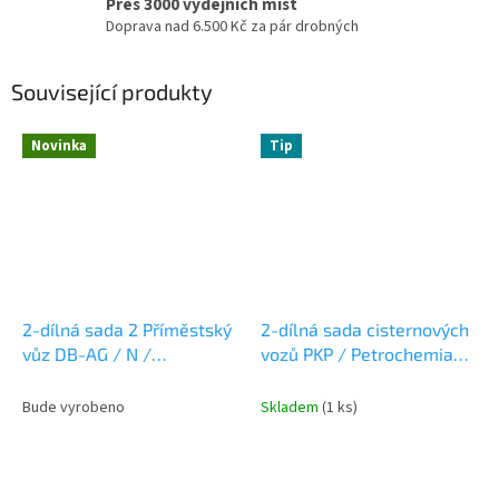
Přes 3000 výdejních míst
Doprava nad 6.500 Kč za pár drobných
Související produkty
Novinka
Tip
2-dílná sada 2 Příměstský
2-dílná sada cisternových
vůz DB-AG / N /
vozů PKP / Petrochemia
FLEISCHMANN 6260091
ORLEN / N / HOBBYTRAIN
H24851
Bude vyrobeno
Skladem
(1 ks)