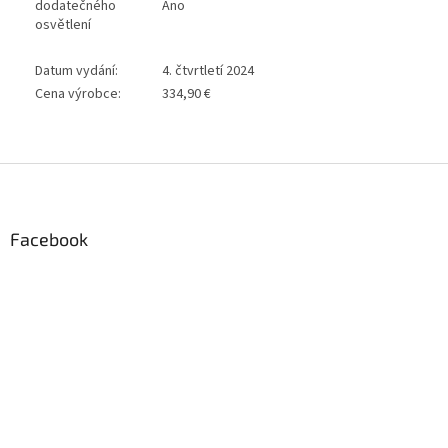
dodatečného
Ano
osvětlení
Datum vydání:
4. čtvrtletí 2024
Cena výrobce:
334,90 €
Z
á
p
a
Facebook
t
í