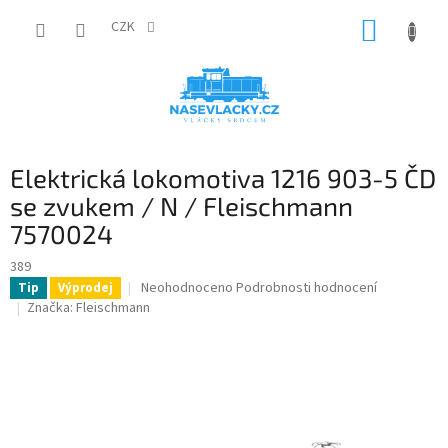
Přejít
NÁKUP
na
CZK
obsah
KOŠÍK
Elektrická lokomotiva 1216 903-5 ČD
se zvukem / N / Fleischmann
7570024
389
Průměrné
Neohodnoceno
Podrobnosti hodnocení
Tip
Výprodej
hodnocení
Značka:
Fleischmann
produktu
je
0,0
z
5
hvězdiček.