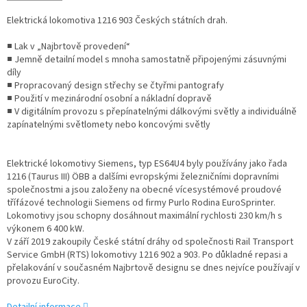
Elektrická lokomotiva 1216 903 Českých státních drah.
■ Lak v „Najbrtově provedení“
■ Jemně detailní model s mnoha samostatně připojenými zásuvnými
díly
■ Propracovaný design střechy se čtyřmi pantografy
■ Použití v mezinárodní osobní a nákladní dopravě
■ V digitálním provozu s přepínatelnými dálkovými světly a individuálně
zapínatelnými světlomety nebo koncovými světly
Elektrické lokomotivy Siemens, typ ES64U4 byly používány jako řada
1216 (Taurus III) ÖBB a dalšími evropskými železničními dopravními
společnostmi a jsou založeny na obecné vícesystémové proudové
třífázové technologii Siemens od firmy Purlo Rodina EuroSprinter.
Lokomotivy jsou schopny dosáhnout maximální rychlosti 230 km/h s
výkonem 6 400 kW.
V září 2019 zakoupily České státní dráhy od společnosti Rail Transport
Service GmbH (RTS) lokomotivy 1216 902 a 903. Po důkladné repasi a
přelakování v současném Najbrtově designu se dnes nejvíce používají v
provozu EuroCity.