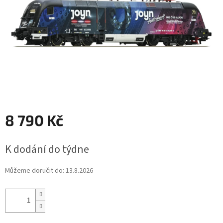
8 790 Kč
Měrná
K dodání do týdne
cena:
Můžeme doručit do:
13.8.2026