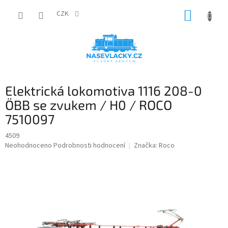
Přejít
NÁKUP
na
CZK
obsah
KOŠÍK
Elektrická lokomotiva 1116 208-0
ÖBB se zvukem / H0 / ROCO
7510097
4509
Průměrné
Neohodnoceno
Podrobnosti hodnocení
Značka:
Roco
hodnocení
produktu
je
0,0
z
5
hvězdiček.