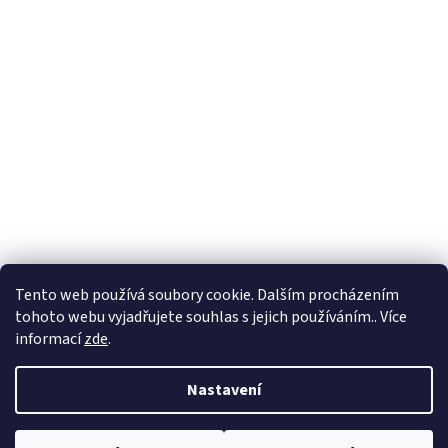
Tento web používá soubory cookie. Dalším procházením
tohoto webu vyjadřujete souhlas s jejich používáním.. Více
informací
zde
.
Nastavení
Modely jsou určeny pro dospělé modeláře a nelze jej z hlediska