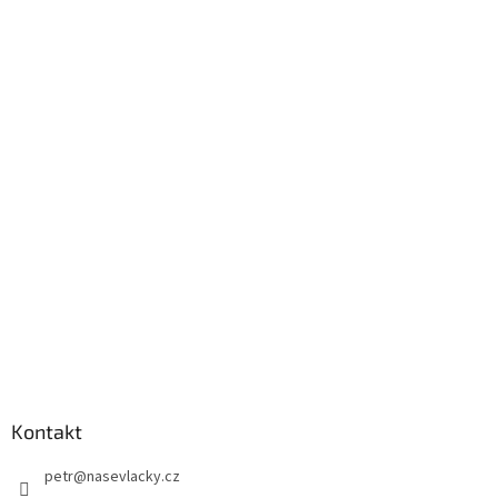
Kontakt
petr
@
nasevlacky.cz