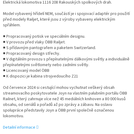
Elektrická lokomotiva 1116 208 Rakouských spolkových drah.
Model vybavený hřídelí NEM, součástí je i spojovací adaptér pro použití
před modely Railjet, které jsou z výroby vybaveny elektrickým
spřáhlem.
■ Propracovaný potisk ve speciálním designu.
■ V provozu před vlaky ÖBB Railjet.
■ S přídavným pantografem a paketem Switzerland.
■ Propracovaný design střechy.
■ V digitálním provozu s přepínatelnými dálkovými světly a individuálně
přepínatelnými světlomety nebo zadními světly.
■ Licencovaný model ÖBB
■ K dispozici je kabina strojvedoucího Z21
Od července 2024 si cestující mohou vychutnat veškerý obsah
streamovacího poskytovatele Joyn na vlastním palubním portálu ÖBB
Railnet, který zahrnuje více než 45 mediálních knihoven a 80 000 kusů
obsahu, od seriálů a pořadů až po zprávy a zábavu. Na oslavu
spolupráce představily Joyn a ÖBB první společně označenou
lokomotivu.
Detailní informace