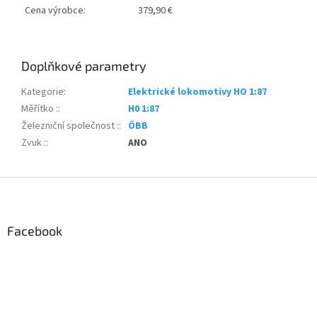
Cena výrobce:
379,90 €
Doplňkové parametry
Kategorie
:
Elektrické lokomotivy HO 1:87
Měřítko :
:
H0 1:87
Železniční společnost :
:
ÖBB
Zvuk :
:
ANO
Z
á
p
a
Facebook
t
í