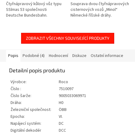
Čtyřnápravový kůlový vůz typu
Souprava dvou čtyřnápravových
SSlmas 53 společnosti
cisternových vozů „Minol“
Deutsche Bundesbahn.
Německé říšské dráhy.
ZOBRAZIT VŠECHNY SOUVISEJÍCÍ PRODUKTY
Popis
Podobné (4)
Hodnocení
Diskuze
Ostatní informace
Detailní popis produktu
Výrobce:
Roco
Číslo :
7510097
Číslo šarže:
9005033069971
Dráha:
H0
Železniční společnost:
ÖBB
Epocha:
VI.
Napájecí systém:
DC
Digitální dekodér
DCC