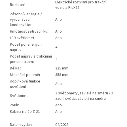
Elektrické rozhraní pro trakční
Rozhraní:
vozidla PluX22
Zásobník energie /
vyrovnávací
Ano
kondenzátor
Hmotnost setrvačníku:
Ano
LED světlomet
Ano
Počet poháněných
4
náprav
Počet náprav s trakčními
1
pneumatikami
Délka :
225 mm
Minimální poloměr:
358 mm
doplňková funkce
Ano
osvětlení
3 světlomety, závislé na směru / 2
Světlomet:
zadní světla, závislá na směru
Zvuk:
Ano
Kabina řidiče Z-21
Ano
Datum vydání:
04/2025