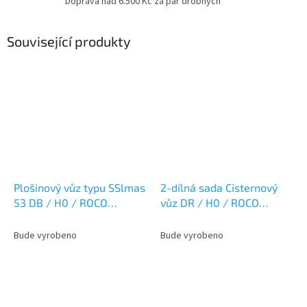
Doprava nad 6.500 Kč za pár drobných
Související produkty
Plošinový vůz typu SSlmas
2-dílná sada Cisternový
53 DB / H0 / ROCO
vůz DR / H0 / ROCO
6600189
6600199
Bude vyrobeno
Bude vyrobeno